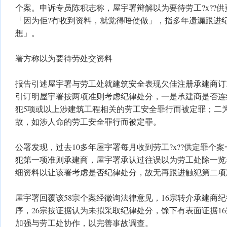
个案。申诉专员陈积志称，屋宇署辩解以为要待劳工?x??
「因为佢?冇收到资料，就觉得唔使做」，指多年遗漏跟进
想」。
署方称以为要待劳处交资料
报告引述屋宇署与劳工处就建筑安全表现欠佳注册承建商订
引订明屋宇署按两项准则考虑纪律处分，一是承建商是否连
犯5项或以上涉建筑工程相关的劳工安全罪行而被定罪；二
故，如涉人命的劳工安全罪行而被定罪。
公署发现，过去10多年屋宇署每月收到劳工?x??供定罪个
犯第一项准则承建商，屋宇署承认过往误以为劳工处除一览表
细资料以让该署考虑是否纪律处分，故无再跟进触犯第二项
屋宇署回覆该58宗个案经徵询法律意见，16宗转介承建商
序，26宗按证据认为未拟采取纪律处分，馀下有表面证据1
加强与劳工处协作，以完善事故调查。