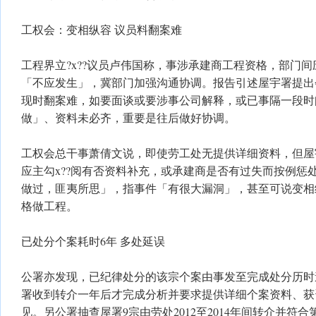
工权会：变相纵容 议员料翻案难
工程界立?x??议员卢伟国称，事涉承建商工程资格，部门
「不应发生」，冀部门加强沟通协调。报告引述屋宇署提出
现时翻案难，如要面谈或要涉事公司解释，或已事隔一段时
做」、资料未必齐，重要是往后做好协调。
工权会总干事萧倩文说，即使劳工处无提供详细资料，但屋
应主勾x??阅有否资料补充，或承建商是否有过失而按例惩
做过，匪夷所思」，指事件「有很大漏洞」，甚至可说变相
格做工程。
已处分个案耗时6年 多处延误
公署亦发现，已纪律处分的该宗个案由事发至完成处分历时
署收到转介一年后才完成分析并要求提供详细个案资料、获
见。另公署抽查屋署9宗由劳处2012至2014年间转介并符