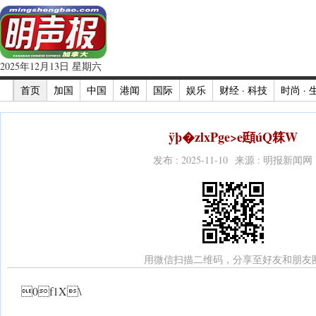
2025年12月13日 星期六
首页
加国
中国
港闻
国际
娱乐
财经 · 科技
时尚 · 
ÿþ�zlxPge>e頲úQ箖 W
发布 : 2025-11-10 来源 : 明报新闻网
用微信扫描二维码，分享至好友和朋友
0f1X\