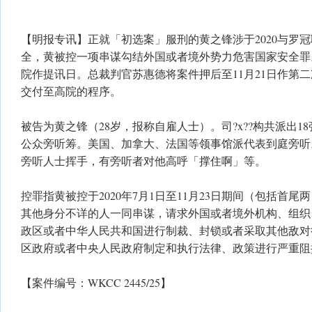
【明报专讯】正就「初选案」服刑的黄之锋涉于2020与罗
全，黄被控一项串谋勾结外国或者境外势力危害国家安全罪
院作提讯日。总裁判官苏惠德将案件押后至11月21日作第
交付至高院的程序。
被告为黄之锋（28岁，报称自雇人士）。司?x??构共派出1
公众旁听筹。美国、加拿大、法国等领事馆派代表到庭旁听
旁听人士挥手，有旁听者对他高呼「撑住啊」等。
控罪指黄被控于2020年7月1日至11月23日期间（包括首
其他身分不详的人一同串谋，请求外国或者境外机构、组织
政区或者中华人民共和国进行制裁、封锁或者采取其他敌对
区政府或者中央人民政府制定和执行法律、政策进行严重阻
【案件编号：WKCC 2445/25】