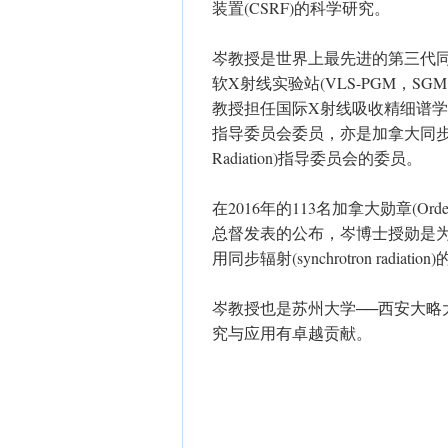
装置(CSRF)的科学研究。
岑教授是世界上最先进的第三代同步辐射装置
软X射线实验站(VLS-PGM，SG
教授担任国际X射线吸收精细谱学协
指导委员会委员，亦是加拿大同步辐射光研究院(C
Radiation)指导委员会的委员。
在2016年的113名加拿大勋章(Ord
总督发表的公布，岑博士授勋是
用同步辐射(synchrotron radia
岑教授也是苏州大学──西安大
究与应用有卓越贡献。