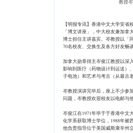
教授岑
【明报专讯】香港中文大学安省校
「博文讲座」，中大校友兼加拿大西安大略
博士担任主讲嘉宾。岑教授以「
70名校友、交换生及各方好友畅
加拿大勋章得主岑俊江教授以深
影响到医疗（药物设计到运送）
子电池）和艺术与考古（从最古
岑教授演讲完毕后，座上不少参
问题，岑教授欢迎校友以电邮与
岑俊江在1971年毕于于香港中文
化学系获取博士学位，1988年被
他负责指导位于美国威斯康辛州