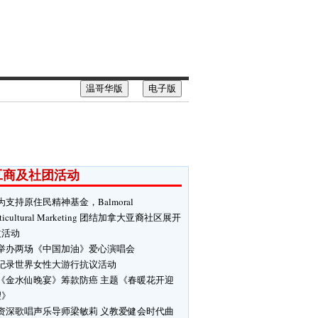
温哥华版
电子版
工商及社团活动
为支持原住民精神基金，Balmoral
ticultural Marketing 团结加拿大亚裔社区展开
益活动
举办两场《中国加油》爱心演唱会
纪录世界女性大游行抗议活动
《金水仙晚宴》筹款防癌 主题《春暖花开迎
望》
资深歌唱声乐导师梁敏莉 义教爱健会时代曲