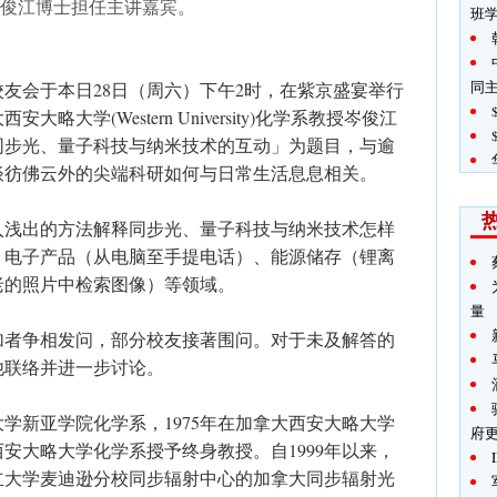
俊江博士担任主讲嘉宾。
班
同
友会于本日28日（周六）下午2时，在紫京盛宴举行
大学(Western University)化学系教授岑俊江
同步光、量子科技与纳米技术的互动」为题目，与逾
谈彷佛云外的尖端科研如何与日常生活息息相关。
入浅出的方法解释同步光、量子科技与纳米技术怎样
、电子产品（从电脑至手提电话）、能源储存（锂离
老的照片中检索图像）等领域。
量
加者争相发问，部分校友接著围问。对于未及解答的
他联络并进一步讨论。
大学新亚学院化学系，1975年在加拿大西安大略大学
府
西安大略大学化学系授予终身教授。自1999年以来，
立大学麦迪逊分校同步辐射中心的加拿大同步辐射光