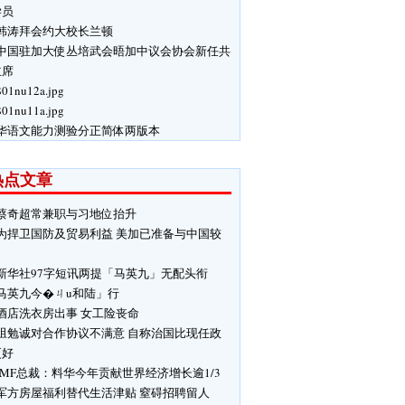
学员
韩涛拜会约大校长兰顿
中国驻加大使丛培武会晤加中议会协会新任共
主席
$01nu12a.jpg
$01nu11a.jpg
华语文能力测验分正简体两版本
热点文章
蔡奇超常兼职与习地位抬升
为捍卫国防及贸易利益 美加已准备与中国较
新华社97字短讯两提「马英九」无配头衔
马英九今�ㄐu和陆」行
酒店洗衣房出事 女工险丧命
驵勉诚对合作协议不满意 自称治国比现任政
更好
IMF总裁：料华今年贡献世界经济增长逾1/3
军方房屋福利替代生活津贴 窒碍招聘留人