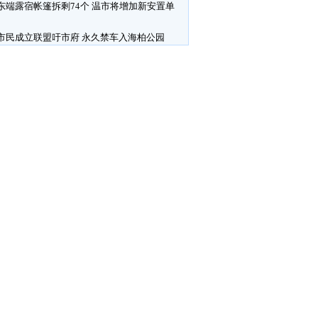
东端露宿帐篷拆剩74个 温市将增加新安置单
市民成立联盟吁市府 永久禁车入海柏公园