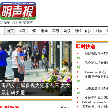
2026年1月21日 星期三
首页
加国
中国
港闻
国际
娱乐
财经 · 科技
时尚 · 
即时快递
【特朗普驳斥卡尼
【民众忧人功智能
【Fairwather要进驻
【多市男子假冒机
毒品安全屋多视为犯罪温床 麦大
两项赴美提前在
【旺市清晨民宅外
最新研究显
续推进增跨
【多伦多今日天阴
Talk of the town An
即时新闻
湾区热搜：港企制A
更多>>