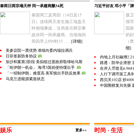
泰两日两宗塌天秤 同一承建商酿34死
习近平好友 邓小平「牌
泰国周三及周四（14日及15
聂卫
日）连续两天发生施工地盘天
领导
秤倒塌事故，当局表示两宗事
国家
故涉同一间承建商。当地地间
的好
周四早上约9时15 . . .
[详细]
（查
细]
美参议院一票优势 准续向委内瑞拉调兵
日菲签新防务协议
内地上月社融增2.2
加沙和案第2阶段 美拟组过渡政府取缔哈马斯
路透：防华企泄密 
「给伊朗一机会」 海湾3国劝使特缓出手
在岸人币曾见6.96
「一招制伊朗」难度高 美军慎出手防反效果
人行下调币策工具利率
乌克兰进能源紧急状态
西贝关102店 炒400
中国围棋复兴先驱 
娱乐
时尚 · 生活
更多>>