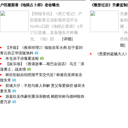
户田惠梨香《地狱占卜师》老妆曝光
《整形过后》升豪监制
【明报专讯】《死亡笔记》户
升豪
田惠梨香主演影视串流平台
备的
Netflix日剧《地狱占星师》4月
播，
27日首播，首条预告片昨曝
「外
光。《地》剧 . . .
[详细]
伤痕
细]
【开箱】《夜班经理2》续狙击军火商 彭于晏刘
青云担正华语版煞科
《恩爱的盗贼大人
米仓凉子涉毒案送检
【娱乐场】《香港故事—尾巴会说话》 马王「浪
漫勇士」战友情
林欣彤贴自拍照报平安交代近? 称逾百巫师攻击
致失常
碧咸大仔：不想与家人和解 责父母爱操控 破坏夫
妻关系
游嘉欣吴伟豪拒重演亲吻戏 赖慰玲称马德钟陈炜
爱万岁