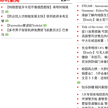
STEAM : Autonomo
【特朗普驳斥卡尼不懂感恩图报】表明对格陵
Grammar : Either/N
兰
港缺了解内地医生
【民众忧人功智能发展太快】联邦政府未有足
【Emily】迪士尼?
够
【Fairwather要进驻Yorkdal
Talk of the town : O
【多市男子假冒机师免费搭飞机数百次】巴拿
提11改善措施 可
马
高级警司涉警总内非礼
中大生候选校董：?
失业率维持3.8%
【Emily】引无人
撤勋「非惩罚」 
宏业拆防烟门未修
校园风云榜：大胆
独委会2．5开会备
文言卜卜斋：还得
怡乐拆棚 顾问索报
3大专宿舍地招意向 
坪洲警开枪 袭警
婴疑受虐脑出血 