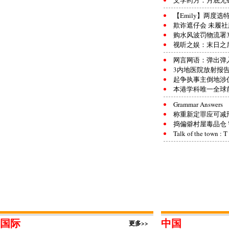
文学药方：月底无
【Emily】两度选
欺诈遮仔会 未履社
购水风波罚物流署3
视听之娱：末日之
网言网语：弹出弹
3内地医院放射报
起争执事主倒地涉
本港学科唯一全球前
Grammar Answers
称重新定罪应可减
捣偏僻村屋毒品仓 
Talk of the town : T
国际
中国
更多>>