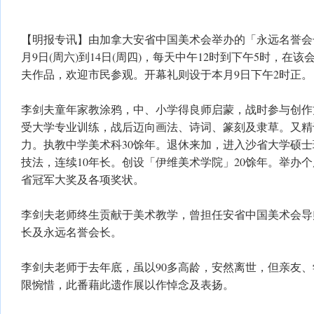
【明报专讯】由加拿大安省中国美术会举办的「永远名誉会
月9日(周六)到14日(周四)，每天中午12时到下午5时，在
夫作品，欢迎市民参观。开幕礼则设于本月9日下午2时正。
李剑夫童年家教涂鸦，中、小学得良师启蒙，战时参与创作
受大学专业训练，战后迈向画法、诗词、篆刻及隶草。又精
力。执教中学美术科30馀年。退休来加，进入沙省大学硕
技法，连续10年长。创设「伊维美术学院」20馀年。举办
省冠军大奖及各项奖状。
李剑夫老师终生贡献于美术教学，曾担任安省中国美术会导
长及永远名誉会长。
李剑夫老师于去年底，虽以90多高龄，安然离世，但亲友
限惋惜，此番藉此遗作展以作悼念及表扬。