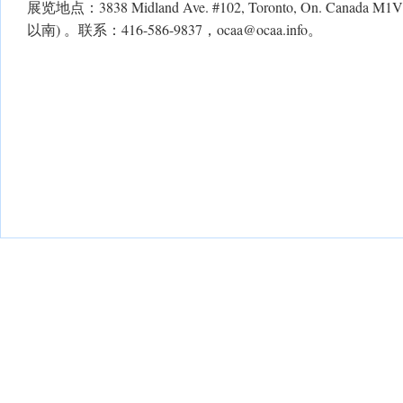
展览地点：3838 Midland Ave. #102, Toronto, On. Canada M1
以南) 。联系：416-586-9837，
ocaa@ocaa.info
。