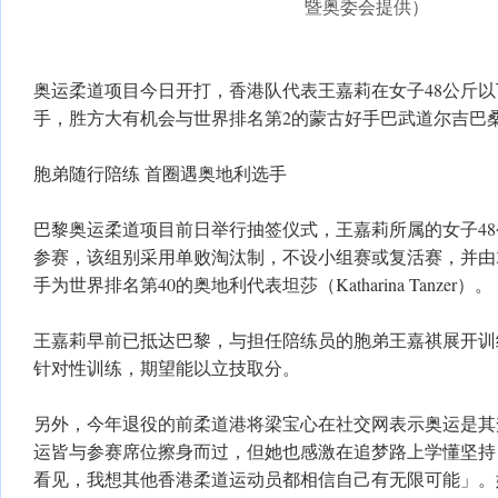
暨奥委会提供）
奥运柔道项目今日开打，香港队代表王嘉莉在女子48公斤
手，胜方大有机会与世界排名第2的蒙古好手巴武道尔吉巴
胞弟随行陪练 首圈遇奥地利选手
巴黎奥运柔道项目前日举行抽签仪式，王嘉莉所属的女子48
参赛，该组别采用单败淘汰制，不设小组赛或复活赛，并由
手为世界排名第40的奥地利代表坦莎（Katharina Tanzer）。
王嘉莉早前已抵达巴黎，与担任陪练员的胞弟王嘉祺展开训
针对性训练，期望能以立技取分。
另外，今年退役的前柔道港将梁宝心在社交网表示奥运是其
运皆与参赛席位擦身而过，但她也感激在追梦路上学懂坚持
看见，我想其他香港柔道运动员都相信自己有无限可能」。