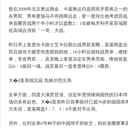
曾在2008年北京奥运摘金，今届奥运仍是西班牙星将之一
在男双、男单赛场马不停蹄两边走，更一度传出他考虑弃战
单首圈苦战两个半小时才以盘数2：1击败匈牙利手富苏域
佐高域合演前「一哥」大战。
昨日早上拿度伙卡路士艾卡拉斯出战男双首圈，直落两盘击
而且据传大腿受伤患困扰的他，16小时后就转战男单，难
单，专攻男双」。及至晚上拿度决定在男单亮相，惟他首盘
以6：4扳回一城。战至最后一盘拿度终以6：4奠胜。
大�d直美续沉寂 负姬尔芭出局
女单方面，四度大满贯登顶、但近年受情绪病困扰的日本球
场仍未有起色。大�d直美昨日首事面对已届36岁的德国老
力失误，直落两盘5：7、3：6不敌对手出局。
另外，位列女单6号种子的中国球手郑钦文，则在首圈赛事直