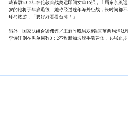
戴资颖2012年在伦敦首战奥运即闯女单16强，上届东京奥
岁的她将于年底退役，她称经过连年海外征战，长时间都不
环岛旅游，「要好好看看台湾！」
另外，国家队组合梁伟铿／王昶昨晚男双8强直落两局淘汰
李诗沣则在男单局数0：2不敌新加坡球手骆建佑，16强止步