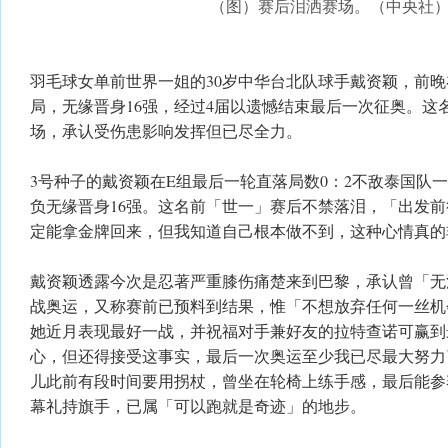
（图）赛后泪洒赛场。（中央社
羽毛球女单前世界一姐的30岁中华台北队球手戴资颖，前
局，无缘晋身16强，经过4届以遗憾结束最后一次征奥。这
场，承认受伤患影响发挥但已尽全力。
3号种子的戴资颖在E组最后一轮直落局数0：2不敌泰国队一
负无缘晋身16强。这名前「世一」赛后不禁落泪，「出发
定能拿金牌回来，但我知道自己根本做不到，这种心情真的
戴资颖透露今次是忍著严重膝伤痛楚来到巴黎，承认曾「无
战奥运，又称赛前已预料到结果，惟「不想放弃任何一丝机
她近月表现最好一战，并祝福对手兼好友的拉特查诺可赢到
心，但还得接受这事实，最后一次奥运至少我已尽最大努力
儿此前有段时间要用拐杖，曾坐在轮椅上练手感，最后能参
幕礼持旗手，已属「可以跑就是奇迹」的地步。