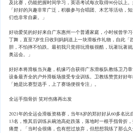
及比赛，仍能把握时间学习，英语考试每次取得90分以上
「好好的兴趣非常广泛，积极参与合唱团、木艺等活动，知
们也非常自豪。」
好动爱笑的好好来自广东惠州一个普通家庭，小时候曾学习
丁舞，直至7岁生日收到妈妈送上一块滑板作礼物，自此「
胆，不怕摔不怕跌。最初我只觉得玩滑板很酷，玩著玩著就
奥运会。」
好好本将滑板当兴趣，机缘巧合获得广东滑板队教练卫乃章
设备最齐全的户外滑板场接受专业训练。卫教练赞赏好好年
「她是比赛型选手，上了赛场便很专注」。
全运手指骨折 笑对伤痛再出发
2021年的全运会滑板资格赛，当年8岁的郑好好从60多名
13名，惟其后训练从碗池高处跌落，落地时一根手指骨折
痛楚，「当时会很痛，也有想过放弃，但想想我练了那么久