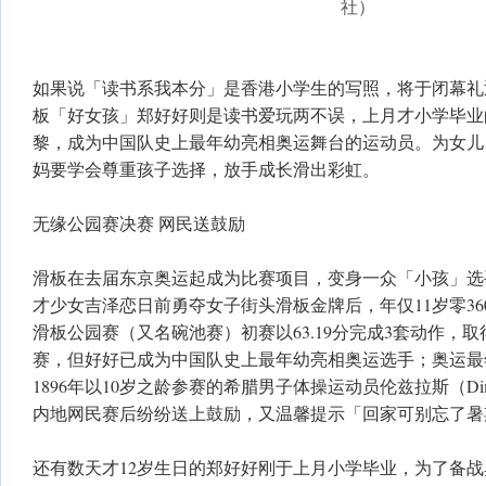
社）
如果说「读书系我本分」是香港小学生的写照，将于闭幕礼
板「好女孩」郑好好则是读书爱玩两不误，上月才小学毕业
黎，成为中国队史上最年幼亮相奥运舞台的运动员。为女儿
妈要学会尊重孩子选择，放手成长滑出彩虹。
无缘公园赛决赛 网民送鼓励
滑板在去届东京奥运起成为比赛项目，变身一众「小孩」选
才少女吉泽恋日前勇夺女子街头滑板金牌后，年仅11岁零3
滑板公园赛（又名碗池赛）初赛以63.19分完成3套动作，取
赛，但好好已成为中国队史上最年幼亮相奥运选手；奥运最
1896年以10岁之龄参赛的希腊男子体操运动员伦兹拉斯（Dimitri
内地网民赛后纷纷送上鼓励，又温馨提示「回家可别忘了暑
还有数天才12岁生日的郑好好刚于上月小学毕业，为了备