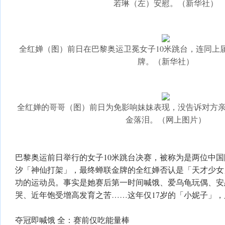
若琳（左）安慰。（新华社）
全红婵（图）前日在巴黎奥运卫冕女子10米跳台，连同上
牌。（新华社）
全红婵的哥哥（图）前日为免影响妹妹表现，没告诉对方
金落泪。（网上图片）
巴黎奥运前日举行的女子10米跳台决赛，被称为是两位中
汐「神仙打架」，最终蝉联金牌的全红婵否认是「天才少女
功的运动员。事实是她赛后第一时间喊饿、爱乌龟玩偶、安
哭、近年饱受增高发育之苦……这年仅17岁的「小妮子」
夺冠即喊饿 全：赛前仅吃能量棒