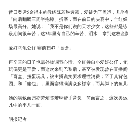
昔日奥运5金得主的教练陈若琳透露，爱徒为了奥运，几乎
「向后翻腾三周半抱膝」折磨，而在前日的决赛中，全红婵这个
场最高分。她说：「我不是你们说的天才少女，这些都是练
段期间很辛苦，这3年里有自己的辛苦、泪水，拿到这枚金
爱好乌龟公仔 赛前扫47「盲盒」
再辛苦的日子也需外物调节心情。全红婵自小爱好公仔，尤
玩偶更是至爱，而这次来到巴黎后，甚至被发现曾在直播间待
「盲盒」扭蛋玩具，被主播说笑要求理性消费；至于其背包
园」和「痛包」，里面塞得满满众多襟章，而其脚下的鱼儿
她的满载而归亦劳烦陈若琳帮手背负，简而言之，这次奥运
凡中的平凡一面。
明报记者