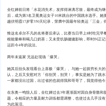
全红婵前日将「水花消失术」发挥得淋漓尽致，最终成为继
后，成为第3名卫冕奥运女子10米跳台的中国跳水选手。她更
越伏明霞17岁零350天纪录，荣膺中国最年轻奥运「三金」
惟这名卓尔不凡的名将赛后承认，比赛当日早上8时吃完早
根能量棒和喝几口奶茶；又未受饥肠辘辘影响，即时纠正记者
运距今4年的说法。
两年未返家 兄远赴现场「爆哭」
她其后抬头发现看台上喜极「爆哭」、与她一起捱穷长大的
认，之后又安慰对方「你别哭，别哭！」事实是她为了跳水
一家都没出过国，出过省的也就得我和哥哥了，我觉得他今
在东奥一鸣惊人后，全红婵过去3年逐渐面对因自身骨骼和
题，令相应的力量及耐力训练都需调整，也使过去几乎没有
为此落泪。