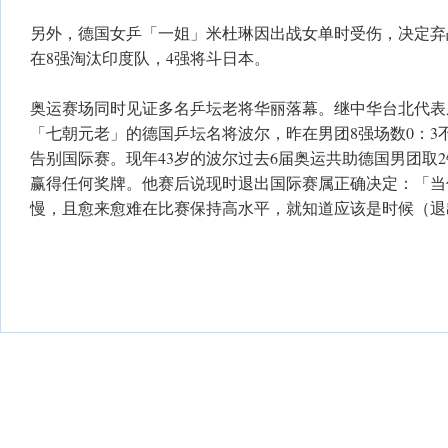
另外，德国女乒「一姐」米杜琳因出战女单时受伤，决定弃
在8强淘汰印度队，4强将斗日本。
奥运赛场同时见证多名乒坛老将华丽落幕。继中华台北代表
「七朝元老」的德国乒坛名将波尔，昨在男团8强场数0：3
告别国际赛。现年43岁的波尔过去6届奥运共助德国男团取
赢得任何奖牌。他赛后说现时退出国际赛属正确决定：「当
慢，且愈来愈难在比赛保持高水平，就知道应该是时候（退