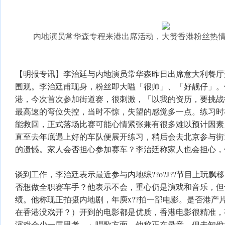
内地演员常华森专程来港出席活动，大赞香港粉丝热
【明报专讯】李治廷与内地演员常华森昨日出席意大利餐厅开
围观。李治廷甫现身，粉丝即大嗌「很帅」、「好靓仔」。
港，今次首次参加街道赛，很刺激，「以我的资历，要挑战
最高速的弯位失控，当时不惊，失望的感觉多一点。练习时
能救回，正式落场比赛可能心情紧张兼有很多难以预计因素
直至去年底遇上好的车队便展开练习，稍后会去北京参与街
的遗憾。家人会否担心参加赛车？李治廷称家人也会担心，
谈到工作，李治廷表示最近参与内地综??o?J??节目上玩
否想做全职赛车手？他表示不会，重心仍是演戏和音乐，但
绩。他称现正拍摄内地剧，年庾x??拍一部电影。是否港产
在香港没戏开？）开到的电影都是优质，香港电影很精准，
演戏会少一层思考。」唱歌方面，他称正在录音，但未知佾x?