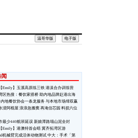
温哥华版
电子版
港闻
【Emily】玉溪高原练三铁 港滇合办训练营
湾区热搜：餐饮家搭桥 助内地品牌赴港出海
港内地餐饮协会一条龙服务 与本地市场缔双赢
水浸阿棍屋 浪浪急搬窦 再淹信芯园 料损六位
昨最少440航班延误 新娘潭路塌山泥全封
【Emily】港澳特首会晤 冀齐拓湾区游
AI机械臂完成活体动物测试 中大：手术「第