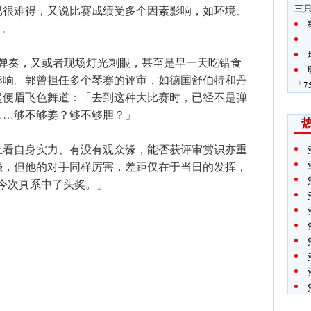
三
已很难得，又说比赛成绩受多个因素影响，如环境、
」。
点弹奏，又或者现场灯光刺眼，甚至是早一天吃错食
影响。郭曾担任多个琴赛的评审，如德国舒伯特和丹
「7
起便眉飞色舞道：「去到这种大比赛时，已经不是弹
……够不够姜？够不够胆？」
止看自身实力、有没有观众缘，能否获评审赏识亦重
强，但他的对手同样厉害，差距仅在于当日的发挥，
韬）今次真系中了头奖。」