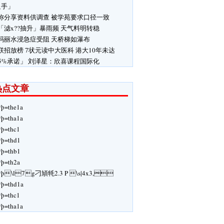
只手」
称分享资料供调查 被学苑要求口径一致
「滤x??抽升」暴雨频 天气料明转稳
玛丽水浸急症受阻 天桥梯如瀑布
联招放榜 7状元读中大医科 港大10年未达
5%承诺」 刘泽星：欣喜课程国际化
热点文章
ÿþ=the1a
ÿþ=tha1a
ÿþ=thc1
ÿþ=thd1
ÿþ=thb1
ÿþ=th2a
ÿþ\l7g刁頄牦2.3 P \s|4x3,
ÿþ=thd1a
ÿþ=thc1
ÿþ=tha1a