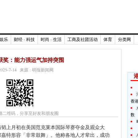
娱乐
财经 · 科技
时尚 · 生活
工商及社团活动
体育
分类网
韬获奖：能力强运气加持突围
2025-7-14 来源 : 明报新闻网
香
描二维码，分享至好友和朋友圈
数
靖韬上月初在美国范克莱本国际琴赛夺金及观众大
郭嘉特形容「非常鼓舞」。他称各地人才辈出，成功