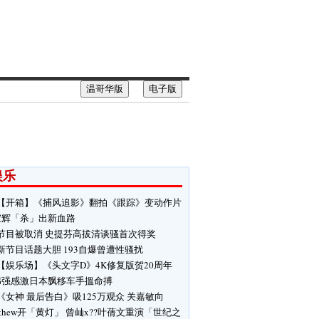
温哥华版
电子版
娱乐
【开箱】《捕风追影》翻拍《跟踪》变动作片
家辉「杀」出新血路
节目被取消 史提芬高拔清谈骚首次得奖
新节目话题大胆 193自爆曾遭性骚扰
【娱乐场】《头文字D》4K修复版贺20周年
伟强感激日本飘移车手搵命搏
《女神 最后告白》吸125万观众 关嘉敏向
tthew开「黄灯」 曾屾x??叶蒨文重演「世纪之