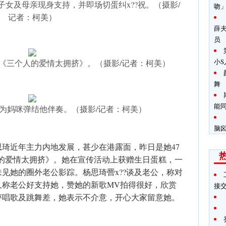
子女及母亲现身支持，并即场切蛋纠x??祝。（摄影/
吻
记者：柯美）
薛
员
小
歌《三个人的爱情太拥挤》。（摄影/记者：柯美）
舞
能
颖为妈咪弹结他伴奏。（摄影/记者：柯美）
脑
杨思琦近年主力内地发展，甚少在港露面，昨日是她47
人的爱情太拥挤》。她在宣传活动上获赠生日蛋糕，一
见她的圈外老公影踪。杨思琦罾x??谈及老公，称对
又称老公好支持她，赞她的新歌MV拍得很好，欣赏
接
评唱歌及跳舞差，她表示不介意，开心大家留意她。