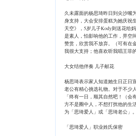
久未露面的杨思琦昨日到尖沙嘴
身支持，大会安排蛋糕为她庆祝生
天空》，5岁儿子Kody则送花
是素人，怕影响他的工作，畀空
赞赏，欣赏我不放弃。（可有在
我很大支持；他喜欢听我唱王菲
大女结他伴奏 儿子献花
杨思琦表示家人知道她生日正日
老公有精心挑选礼物。对于不少
「终有一日，顺其自然吧！（会
方不是圈中人，不想打扰他的生
为「思琦爱人」或「思琦老公」
「思琦爱人」职业姓氏保密