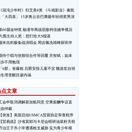
」
《混沌少年时》扫艾美8奖 《斗戏影业》奏凯
夫「大四喜」 15岁奥云谷巴膺最年轻得奖男演
第60届金钟奖 杨谨华再战宿敌柯佳嬿争视后
S入围主持人奖：想打给大S报喜
颜米羔积极备战演唱会 周吉佩冼靖峰探班伴
期待个唱与张致恒合作等回覆 关智斌：如未
同步不用勉强
「6胶」丧爆粗 吕爵安惊儿童不宜 魏浚笙自诩
囟生埋变醒目渗内涵
热点文章
工会申取消调解获加航同意 空乘薪酬争议直
交由仲裁
【突发】美国启动USMCA贸易协定审查程序
【贸易战】沙省莫耶与卡尼会晤研油菜籽关税
乔治王子市小学遭遇枪支威胁 实为青少年模