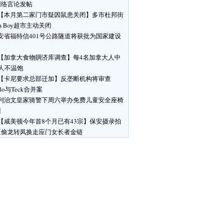
网络言论发帖
【本月第二家门市疑因鼠患关闭】多市杜邦街
rm Boy超市主动关闭
安省福特信401号公路隧道将获批为国家建设
目
【加拿大食物賙济库调查】每4名加拿大人中
人不温饱
【卡尼要求总部迁加】反垄断机构将审查
glo与Teck合并案
列治文皇家骑警下周六举办免费儿童安全座椅
训
【咸美顿今年首8个月已有43宗】保安摄录拍
匪偷龙转凤换走应门女长者金链