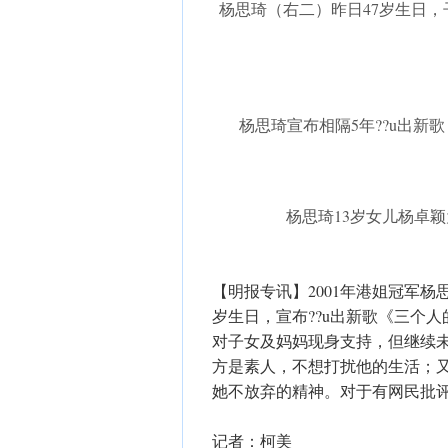
杨思琦（右二）昨日47岁生日，
杨思琦宣布相隔5年??u出新
杨思琦13岁女儿杨卓
【明报专讯】2001年港姐冠军
岁生日，宣布??u出新歌《三个
对子女及妈妈现身支持，但继续未
方是素人，不想打扰他的生活；
她不放弃的精神。对于有网民批
记者：柯美