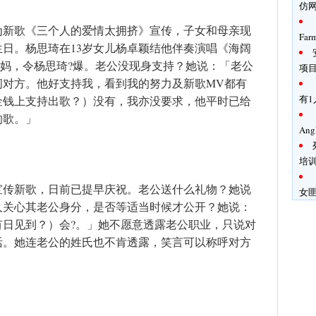
仿
为新歌《三个人的爱情太拥挤》宣传，子女和母亲现
Fa
日。杨思琦在13岁女儿杨卓颖结他伴奏演唱《海阔
给妈妈，令杨思琦?爆。老公没现身支持？她说：「老公
项
间对方。他好支持我，看到我的努力及新歌MV都有
有1
金钱上支持出歌？）没有，我亦没要求，他平时已给
的歌。」
An
培
宣传新歌，日前已提早庆祝。老公送什么礼物？她说
女
人关心其老公身分，是否等适当时候才公开？她说：
有日见到？）会?。」她不愿意透露老公职业，只说对
活。她连老公的姓氏也不肯透露，笑言可以称呼对方
。