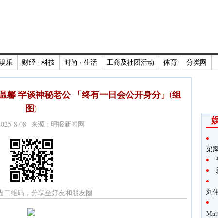
娱乐
财经 · 科技
时尚 · 生活
工商及社团活动
体育
分类网
温馨 罕谈神秘老公 「终有一日会公开身分」(组
图)
2025-8-08 来源 : 明报新闻网
梁
刘
描二维码，分享至好友和朋友圈
Ma