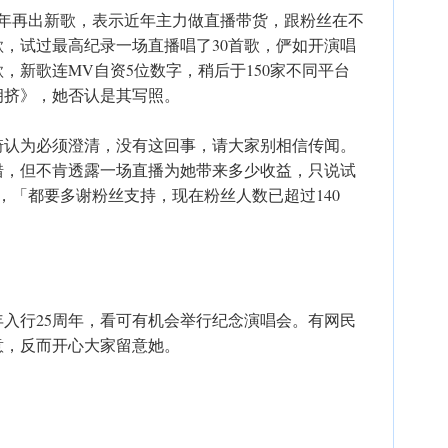
5年再出新歌，表示近年主力做直播带货，跟粉丝在不
，试过最高纪录一场直播唱了30首歌，俨如开演唱
，新歌连MV自资5位数字，稍后于150家不同平台
拥挤》，她否认是其写照。
琦认为必须澄清，没有这回事，请大家别相信传闻。
错，但不肯透露一场直播为她带来多少收益，只说试
币，「都要多谢粉丝支持，现在粉丝人数已超过140
入行25周年，看可有机会举行纪念演唱会。有网民
意，反而开心大家留意她。