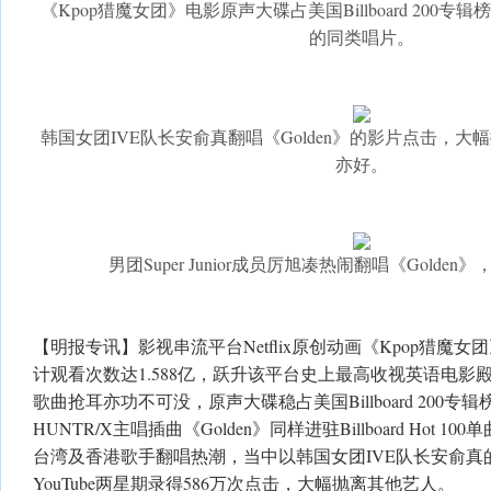
《Kpop猎魔女团》电影原声大碟占美国Billboard 200
的同类唱片。
韩国女团IVE队长安俞真翻唱《Golden》的影片点击，
亦好。
男团Super Junior成员厉旭凑热闹翻唱《Golde
【明报专讯】影视串流平台Netflix原创动画《Kpop猎魔
计观看次数达1.588亿，跃升该平台史上最高收视英语电影
歌曲抢耳亦功不可没，原声大碟稳占美国Billboard 200专
HUNTR/X主唱插曲《Golden》同样进驻Billboard Hot 
台湾及香港歌手翻唱热潮，当中以韩国女团IVE队长安俞真
YouTube两星期录得586万次点击，大幅抛离其他艺人。