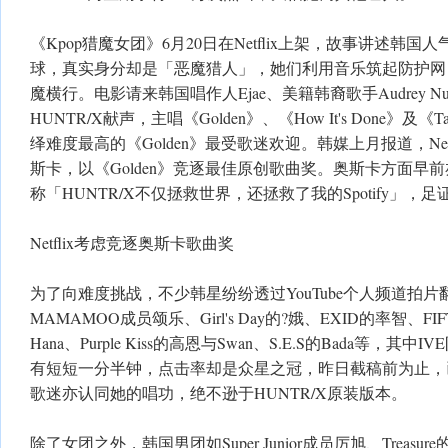
《Kpop猎魔女团》6月20日在Netflix上架，故事讲述韩国人
球，真实身分却是「恶魔猎人」，她们利用音乐筑起防护网
魔横行。电影请来韩国唱作人Ejae、美籍韩裔歌手Audrey Nun
HUNTR/X献声，主唱《Golden》、《How It's Done》及
绎难度最高的《Golden》最受歌迷欢迎。韩媒上月报道，Net
斯卡，以《Golden》竞逐最佳原创歌曲奖。奥斯卡方面早
称「HUNTR/X不仅拯救世界，还拯救了我的Spotify」，
Netflix考虑竞逐奥斯卡歌曲奖
为了向难度挑战，不少韩星纷纷透过YouTube个人频道拍片翻
MAMAMOO成员颂乐、Girl's Day的?娥、EXID的率智、FIFTY
Hana、Purple Kiss的高恩与Swan、S.E.S的Bada等，
有短短一分半钟，点击率却是众星之冠，昨日截稿前为止，已
歌迷亦认同她的唱功，绝不逊于HUNTR/X原装版本。
除了女团之外，韩国男团如Super Junior成员厉旭、Treasur