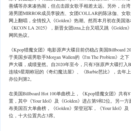
善燏等亦来凑热闹，但点击跟女歌手相差太远。另外，台湾
港男团MIRROR成员李骏杰、女团COLLAR的陈泳伽、
网上翻唱，全情投入《Golden》热潮。然而本月初在美国
《KCON LA 2025》，新晋女团izna上台又唱又跳《Gol
网民热议。
《Kpop猎魔女团》电影原声大碟目前仍稳占美国Billboard
于美国乡谣男歌手Morgan Wallen的《I'm The Probl
声大碟，成绩斐然。自2020年至今，只有3张原声大碟打入Billb
连续9星期称冠的《奇幻魔法屋》、《Barbie芭比》，去
亦位列第2。
在美国Billboard Hot 100单曲榜上，《Kpop猎魔女团
置，其中《Your Idol》及《Golden》进占第9和2位。另一方面
布美国百大单曲榜，《Golden》荣登冠军，《Your Idol》及《
位，十大位置共占3席。