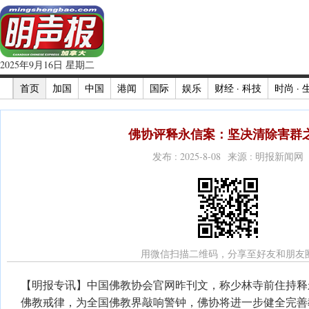
2025年9月16日 星期二
首页
加国
中国
港闻
国际
娱乐
财经 · 科技
时尚 · 
佛协评释永信案：坚决清除害群
发布 : 2025-8-08 来源 : 明报新闻网
用微信扫描二维码，分享至好友和朋友
【明报专讯】中国佛教协会官网昨刊文，称少林寺前住持释
佛教戒律，为全国佛教界敲响警钟，佛协将进一步健全完善