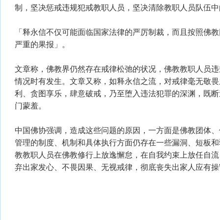
制，坚决惩戒违规犯戒教职人员，坚决清除教职人员队伍中
「释永信不仅可能面临国家法律的严厉制裁，而且按照佛教
严重的果报」。
文章称，佛教界仍然存在戒律松弛的状况，佛教教职人员违
情况时有发生。文章又称，如释永信之流，对戒律毫无敬畏
利、贪图享乐，肆意破戒，乃至堕入违法犯罪的深渊，既断
门蒙羞。
中国佛协强调，造成这些问题的原因，一方面是佛教团体、
管理的制度、机制和具体执行方面仍存在一些漏洞、短板和
教教职人员在佛教修行上放逸懈怠，在自我约束上放任自流
弃出家发心、不畏因果、无视戒律，彻底丧失出家人应有操