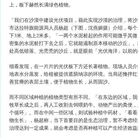
上，板下赫然长满绿色植物。
「我们在沙漠中建设光伏项目，藉此实现沙漠的治理，将沙
市达拉特旗能源局人员杨超（下图，沈燕媚摄）介绍，每个
下3米、地上2米多。「一两个水泥桩起的作用可能微乎其
密集的水泥桩打下去之后，它就能遏制原本移动的沙丘」。
处高低错落、光秃秃的沙丘，就是眼前「光伏海洋」以前的
细看发现，在一片片的光伏板下方还长著植物。现场人员介
地表水分蒸发，给植被提供遮荫纳凉的环境。当局还搀拌红
善贫瘠的表层土壤，便于植物生长，从而固沙。
而不同区域种植的植物类型有所不同。「在东边的区域，我
牧草长成之后，再人工收割去饲喂奶牛。动物产出的粪便，
个循环」。而在中间一些区域，则试验种植中药材，「看看
物生长」，杨超称，当下首要目的是生态治理，暂不考虑经
治理达到一定成果，就会考虑是否再种植可以产生经济效益