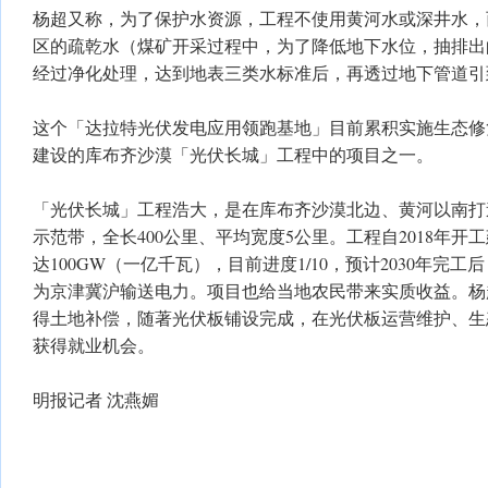
杨超又称，为了保护水资源，工程不使用黄河水或深井水，
区的疏乾水（煤矿开采过程中，为了降低地下水位，抽排出
经过净化处理，达到地表三类水标准后，再透过地下管道引
这个「达拉特光伏发电应用领跑基地」目前累积实施生态修
建设的库布齐沙漠「光伏长城」工程中的项目之一。
「光伏长城」工程浩大，是在库布齐沙漠北边、黄河以南打
示范带，全长400公里、平均宽度5公里。工程自2018年
达100GW（一亿千瓦），目前进度1/10，预计2030年完工
为京津冀沪输送电力。项目也给当地农民带来实质收益。杨
得土地补偿，随著光伏板铺设完成，在光伏板运营维护、生
获得就业机会。
明报记者 沈燕媚