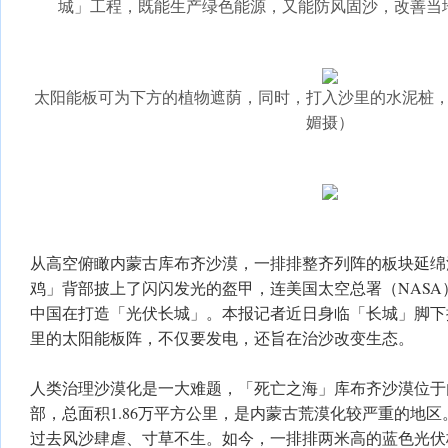
城」工程，既能生产绿色能源，又能防风固沙，改善当
太阳能板可为下方的植物遮荫，同时，打入沙里的水泥桩
媚摄）
从高空俯瞰内蒙古库布齐沙漠，一排排整齐列阵的板块延绵
鸡」背部披上了闪闪发光的盔甲，连美国太空总署（NASA
中国在打造「光伏长城」。本报记者近日身临「长城」脚下探
里的太阳能板阵，不仅要发电，还旨在治沙改变生态。
人类治理沙漠化是一大难题，「死亡之海」库布齐沙漠位于
部，总面积1.86万平方公里，是内蒙古荒漠化较严重的地
过去风沙肆虐、寸草不生。如今，一排排两米高的蓝色光伏