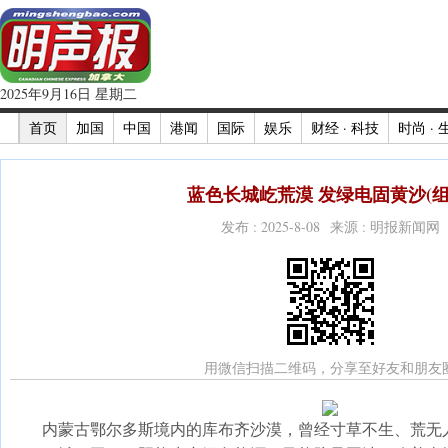
2025年9月16日 星期二
首页
加国
中国
港闻
国际
娱乐
财经 · 科技
时尚 · 
蓝色长城屹荒漠 发绿电固黄沙(组
发布 : 2025-8-08 来源 : 明报新闻网
用微信扫描二维码，分享至好友和朋友
内蒙古鄂尔多斯境内的库布齐沙漠，曾经寸草不生、荒无