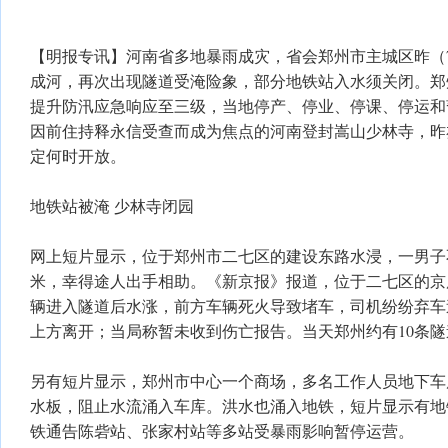
【明报专讯】河南省多地暴雨成灾，省会郑州市主城区昨（
成河，再次出现隧道受淹险象，部分地铁站入水须关闭。郑
提升防汛应急响应至三级，当地停产、停业、停课、停运和
因前住持释永信受查而成为焦点的河南登封嵩山少林寺，昨
定何时开放。
地铁站被淹 少林寺闭园
网上短片显示，位于郑州市二七区的建设东路水浸，一男子
米，幸得途人出手相助。《新京报》报道，位于二七区的京
辆进入隧道后水涨，前方车辆死火导致堵车，司机纷纷弃车
上方离开；当局称暂未收到伤亡报告。当天郑州约有10条
另有短片显示，郑州市中心一个商场，多名工作人员地下车
水板，阻止水流涌入车库。洪水也涌入地铁，短片显示有地
铁通告陈砦站、张家村站等多站受暴雨影响暂停运营。