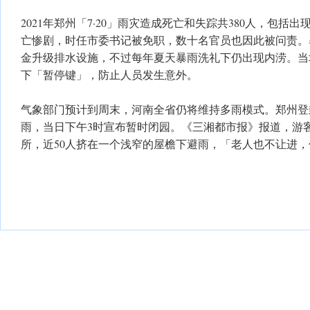
2021年郑州「7·20」雨灾造成死亡和失踪共380人，包括
亡惨剧，时任市委书记被免职，数十名官员也因此被问责。
金升级排水设施，不过每年夏天暴雨洗礼下仍出现内涝。当
下「暂停键」，防止人员发生意外。
气象部门预计到周末，河南全省仍将维持多雨模式。郑州登
雨，当日下午3时宣布暂时闭园。《三湘都市报》报道，游
所，近50人挤在一个浅窄的屋檐下避雨，「老人也不让进