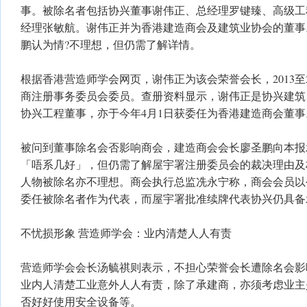
事。被除名者包括协兴董事谢伟正、总经理罗键臻、高级工
经理张敏航。谢伟正并为香港建造商会及建筑业协会的董事
鹏认为情?不理想，但仍需了解详情。
根据香港营造师学会网页，谢伟正为该会荣誉会长，2013至
商注册事务委员会委员。查册资料显示，谢伟正是协兴建筑
协兴工程董事，亦于今年4月1日获委任为香港建造商会董事
被问到董事除名会否影响商会，建造商会会长廖圣鹏向本报
「唔系几好」，但仍需了解屋宇署注册委员会的裁决理由及
人物被除名亦不理想。商会执行总监冼永宁称，商会会员以
委任被除名者作为代表，而屋宇署批准续牌代表协兴仍具备
不忧损形象 营造师学会：业内清楚人人有责
营造师学会会长汤毓祺则表示，不担心荣誉会长遭除名会影
业内人清楚工业意外人人有责，除了承建商，亦须考虑业主是
否好好使用安全设备等。