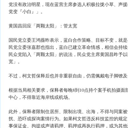
党没有政治明星，现在蓝营主席参选人积极拉拢小草、声援
党变『小白』」。
黄国昌回应「两颗太阳」：管太宽
国民党立委王鸿薇昨表示，蓝白合作策略、目标不变，就是在
民党立委张嘉郡也指出，蓝白已建立革命情感，相信会持续
民众党陷入「两颗太阳」的说法，民众党主席黄国昌昨予以
宽」。
不过，柯文哲保释后也并非重获自由，仍需佩戴电子脚镣及
根据当局相关要求，保释者每晚8到10点持个案手机拍摄面
中心，不得靠近海岸线或机场。
此外，保释者限制住居所、限制出境、出海，不得与同案被
扰、恐吓或探询案情行为。如果柯文哲违反科技监控的规定
事保证金、拘提或声请羁押、羁押或再执行羁押，或为其他