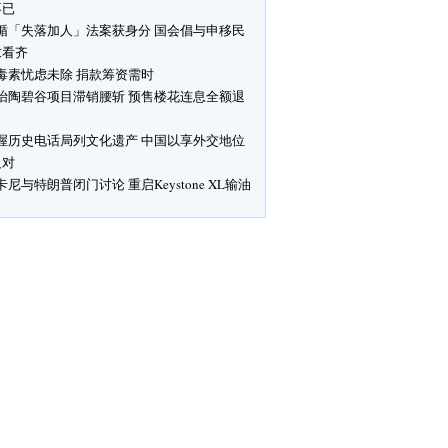
不已
循「失落加人」法案获身分 国会倡与申移民
求看齐
毒素忧虑未除 捐款筹资需时
怡陶碧谷项目滞销腰斩 预售楼花连息全额退
渥历史电话局列文化遗产 中国以享外交地位
反对
卡尼与特朗普闭门讨论 重启Keystone XL输油