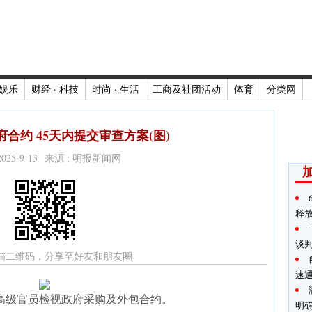
娱乐
财经 · 科技
时尚 · 生活
工商及社团活动
体育
分类网
合约 45天内提交审查方案(图)
2025-9-13 来源 : 明报新闻网
释
谈
描二维码，分享至好友和朋友圈
速
高级官员检视政府采购及外包合约。
明