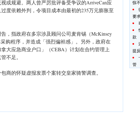
或规避。两人曾严厉批评备受争议的ArriveCan应
惊
过度依赖外判，令项目成本由最初的235万元膨胀至
要
，指政府在多宗涉及顾问公司麦肯锡（McKinsey
款
视基本采购程序，并造成「强烈偏袒感」。另外，政府在
拿大应急商业户口」（CEBA）计划在合约管理上
提
监管不足。
管
分包商的怀疑虚报发票个案转交皇家骑警调查。