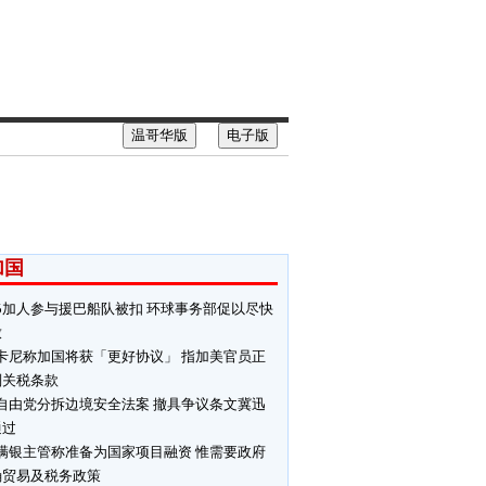
温哥华版
电子版
加国
6加人参与援巴船队被扣 环球事务部促以尽快
放
卡尼称加国将获「更好协议」 指加美官员正
判关税条款
自由党分拆边境安全法案 撤具争议条文冀迅
通过
满银主管称准备为国家项目融资 惟需要政府
确贸易及税务政策