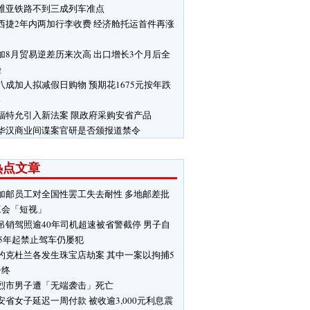
维亚铁路不到三成列车准点
西捷2年内两加行李收费 经济舱托运首件再涨
加8月贸易逆差历来次高 出口增长3个月后全
挫
八成加人拟减假日购物 预期花1675元按年跌
%
福特允引入新法案 限政府采购安省产品
华汉商业间谍案官研是否颁报道禁令
热点文章
加邮员工对全国性罢工失去耐性 多地邮差批
工会「短视」
吊销驾照逾40年司机超速被省警截停 男子自
85年起禁止驾车仍屡犯
约克杜兰各发生珠宝店劫案 其中一案以拘捕5
告终
烈市男子遭「无端袭击」死亡
安省女子延迟一周付款 被收逾3,000元利息震