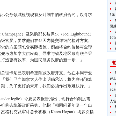
指示公务领域检视现有及计划中的政府合约，以寻求
5元
面
e Champagne）及采购部长黎保尔（Joel Lightbound）
10
级官员，要求他们在45天内提交详细的检讨方案。
要求的方案须包含实际措施，例如将合约价格与全球
优先考虑加拿大供应商、寻求与省及地区政府联合采
是打造更有效率、为国民服务政府的新一步。」
而总理卡尼已表明希望削减政府开支。他在本周于爱
评
：「我们已向加拿大人作出明确承诺，将为联邦预算
时期，为了更好的未来，我们必须作出艰难抉择。」
19
nder Jeglic）今夏发表报告指出，现行合约制度需
人
央机构去统筹政府采购。他指「相同问题年复一年出
格利克及审计总长霍根（Karen Hogan）均多次指