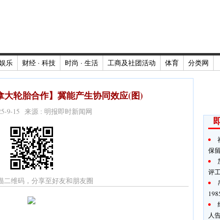
娱乐
财经 · 科技
时尚 · 生活
工商及社团活动
体育
分类网
s与加拿大轮胎合作】冀能产生协同效应(图)
025-9-15 来源 : 明报即时新闻网
保
评
描二维码，分享至好友和朋友圈
19
人