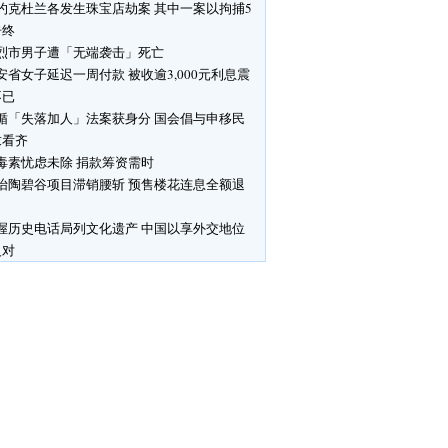
约克杜兰各发生珠宝店劫案 其中一案以拘捕5
告终
烈市男子遭「无端袭击」死亡
安省女子延迟一周付款 被收逾3,000元利息震
不已
循「失落加人」法案获身分 国会倡与申移民
求看齐
毒素忧虑未除 捐款筹资需时
怡陶碧谷项目滞销腰斩 预售楼花连息全额退
渥历史电话局列文化遗产 中国以享外交地位
反对