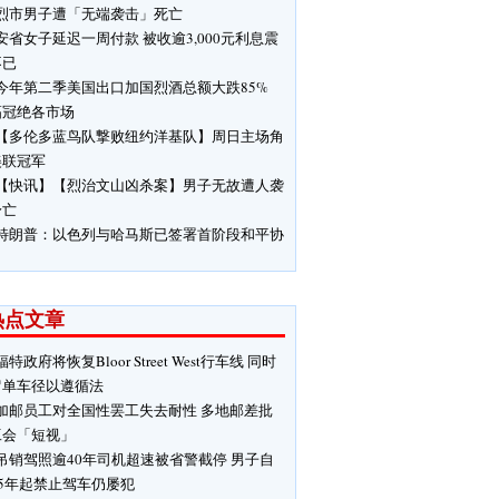
烈市男子遭「无端袭击」死亡
安省女子延迟一周付款 被收逾3,000元利息震
不已
今年第二季美国出口加国烈酒总额大跌85%
幅冠绝各市场
【多伦多蓝鸟队撃败纽约洋基队】周日主场角
美联冠军
【快讯】【烈治文山凶杀案】男子无故遭人袭
身亡
特朗普：以色列与哈马斯已签署首阶段和平协
热点文章
福特政府将恢复Bloor Street West行车线 同时
留单车径以遵循法
加邮员工对全国性罢工失去耐性 多地邮差批
工会「短视」
吊销驾照逾40年司机超速被省警截停 男子自
85年起禁止驾车仍屡犯