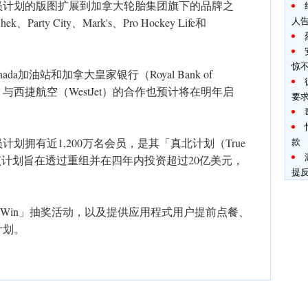
ards会员计划的版图扩展到加拿大轮胎集团旗下的品牌之
人
rty City、Mark's、Pro Hockey Life和
惊
ada加油站和加拿大皇家银行（Royal Bank of
。与西捷航空（WestJet）的合作也预计将在明年启
要
ds会员计划拥有近1,200万名会员，是其「真北计划（True
款
核心之一。该计划旨在透过重组并在四年内投资超过20亿美元，
提
 Up To Win」抽奖活动，以及提供应用程式用户提前点餐、
计划。