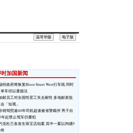
温哥华版
电子版
即时加国新闻
福特政府将恢复Bloor Street West行车线 同时
留单车径以遵循法
加邮员工对全国性罢工失去耐性 多地邮差批
工会「短视」
吊销驾照逾40年司机超速被省警截停 男子自
85年起禁止驾车仍屡犯
约克杜兰各发生珠宝店劫案 其中一案以拘捕5
告终