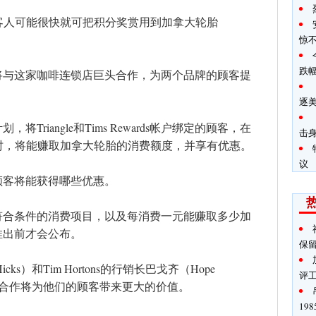
ns的客人可能很快就可把积分奖赏用到加拿大轮胎
惊
跌
将与这家咖啡连锁店巨头合作，为两个品牌的顾客提
逐
riangle和Tims Rewards帐户绑定的顾客，在
击
的商品时，将能赚取加拿大轮胎的消费额度，并享有优惠。
议
顾客将能获得哪些优惠。
符合条件的消费项目，以及每消费一元能赚取多少加
推出前才会公布。
保
cks）和Tim Hortons的行销长巴戈齐（Hope
评
，这项合作将为他们的顾客带来更大的价值。
19