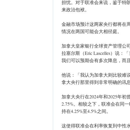
担忧。对于联准会来说，鉴于特
来政治包袱。
金融市场预计这两家央行都将在
情况在两国可能会大相径庭。
加拿大皇家银行全球资产管理公司（RBC 
拉塞尔斯（Eric Lascelle
我们可以预期会有多次降息，而
​他说：「我认为加拿大则比较难
拿大央行那里得到非常明确的讯
加拿大央行在2024年和2025
2.75%。相较之下，联准会在
持在4.25%至4.5%之间。
这使得联准会在利率恢复到中性