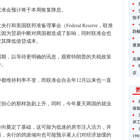
联准会预计将于本周恢复降息。
惊
和美国联邦准备理事会（Federal Reserve，联准
跌
是因为贸易中断对两国都造成了影响，同时联准会也
求其降低借贷成本。
逐
周期，以等待更明确的讯息，观察特朗普的关税政策
击
价。
议
都维持利率不变，而联准会自去年12月以来也一直
家担心的那样急剧上升，同时，今年夏天两国的就业
保
评
转向奠定了基础，这可能为低迷的房市注入活力，并
而，央行的鸽派倾向也可能预示著人们对经济放缓的
19