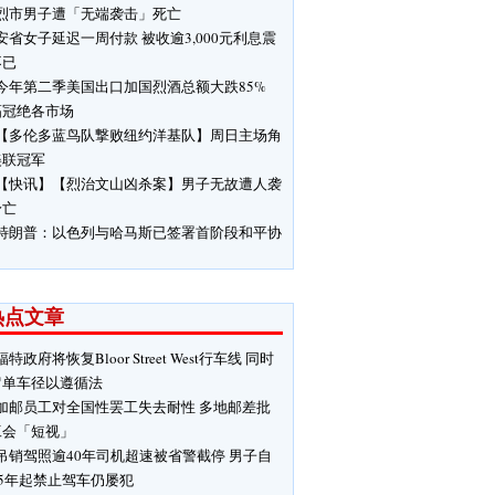
烈市男子遭「无端袭击」死亡
安省女子延迟一周付款 被收逾3,000元利息震
不已
今年第二季美国出口加国烈酒总额大跌85%
幅冠绝各市场
【多伦多蓝鸟队撃败纽约洋基队】周日主场角
美联冠军
【快讯】【烈治文山凶杀案】男子无故遭人袭
身亡
特朗普：以色列与哈马斯已签署首阶段和平协
热点文章
福特政府将恢复Bloor Street West行车线 同时
留单车径以遵循法
加邮员工对全国性罢工失去耐性 多地邮差批
工会「短视」
吊销驾照逾40年司机超速被省警截停 男子自
85年起禁止驾车仍屡犯