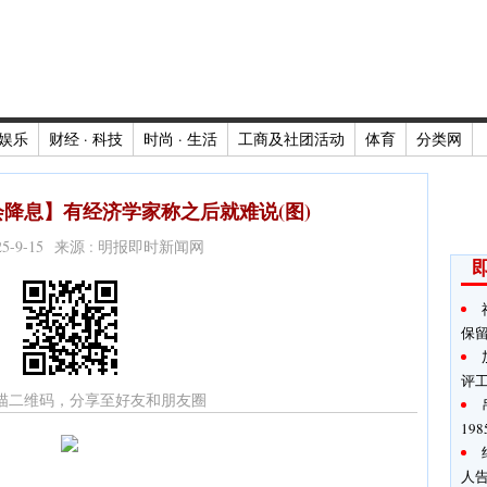
娱乐
财经 · 科技
时尚 · 生活
工商及社团活动
体育
分类网
降息】有经济学家称之后就难说(图)
025-9-15 来源 : 明报即时新闻网
保
评
描二维码，分享至好友和朋友圈
19
人