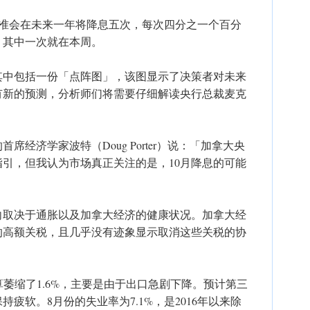
联准会在未来一年将降息五次，每次四分之一个百分
，其中一次就在本周。
其中包括一份「点阵图」，该图显示了决策者对未来
有新的预测，分析师们将需要仔细解读央行总裁麦克
。
al）的首席经济学家波特（Doug Porter）说：「加拿大央
引，但我认为市场真正关注的是，10月降息的可能
向取决于通胀以及加拿大经济的健康状况。加拿大经
的高额关税，且几乎没有迹象显示取消这些关税的协
算萎缩了1.6%，主要是由于出口急剧下降。预计第三
疲软。8月份的失业率为7.1%，是2016年以来除