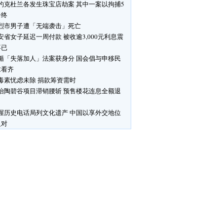
约克杜兰各发生珠宝店劫案 其中一案以拘捕5
告终
烈市男子遭「无端袭击」死亡
安省女子延迟一周付款 被收逾3,000元利息震
不已
循「失落加人」法案获身分 国会倡与申移民
求看齐
毒素忧虑未除 捐款筹资需时
怡陶碧谷项目滞销腰斩 预售楼花连息全额退
渥历史电话局列文化遗产 中国以享外交地位
反对