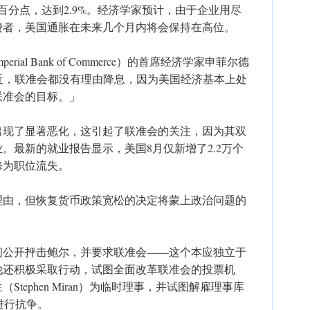
百分点，达到2.9%。经济学家预计，由于企业用尽
费者，美国通胀在未来几个月内将会保持在高位。
perial Bank of Commerce）的首席经济学家申菲尔德
：「直到最近，联准会都没有理由降息，因为美国经济基本上处
联准会的目标。」
出现了显著恶化，这引起了联准会的关注，因为其双
。最新的就业报告显示，美国8月仅新增了2.2万个
修为职位流失。
理由，但恢复货币政策宽松的决定将蒙上政治问题的
间公开抨击鲍尔，并要求联准会——这个本应独立于
他还积极采取行动，试图全面改革联准会的投票机
tephen Miran）为临时理事，并试图解雇理事库
此进行抗争。