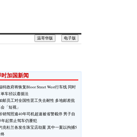
温哥华版
电子版
即时加国新闻
福特政府将恢复Bloor Street West行车线 同时
留单车径以遵循法
加邮员工对全国性罢工失去耐性 多地邮差批
工会「短视」
吊销驾照逾40年司机超速被省警截停 男子自
85年起禁止驾车仍屡犯
约克杜兰各发生珠宝店劫案 其中一案以拘捕5
告终