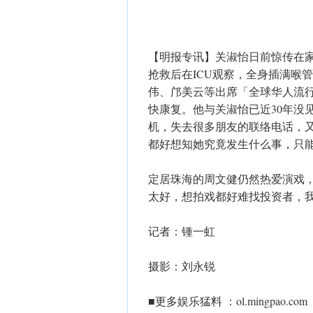
【明报专讯】关淑怡日前惊传在家
抢救后在ICU观察，全身插满喉
伟、邝美云等出席「全球华人流
快康复。他与关淑怡已近30年没
机，失去很多朋友的联络电话，
都好想知她究竟发生什么事，只
定居珠海的周文健仍然热爱演戏
太好，想拍戏都好难找投资者，我
记者：锺一虹
摄影：刘永锐
■更多娱乐猛料 ：ol.mingpao.com