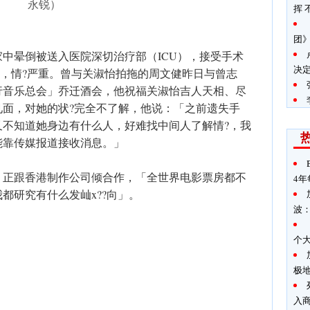
永锐）
挥 
团》
中晕倒被送入医院深切治疗部（ICU），接受手术
决
管，情?严重。曾与关淑怡拍拖的周文健昨日与曾志
行音乐总会」乔迁酒会，他祝福关淑怡吉人天相、尽
见面，对她的状?完全不了解，他说：「之前遗失手
又不知道她身边有什么人，好难找中间人了解情?，我
能靠传媒报道接收消息。」
，正跟香港制作公司倾合作，「全世界电影票房都不
4年
都研究有什么发屾x??向」。
波
个
极
入