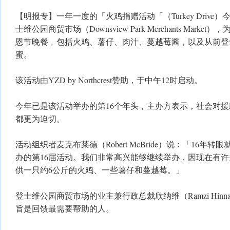
【明报专】一年一度的「火鸡捐赠活动「（Turkey Drive
士维公园商贸市场（Downsview Park Merchants Marke
恩节晚餐﹐包括火鸡、薯仔、肉汁、蔓越莓酱，以及从前登
蜜。
该活动由YZD by Northcrest赞助，于中午12时启动。
今年已是该活动举办的第16个年头，主办方表示，社会对
都更为迫切。
活动组织者麦克布莱德（Robert McBride）说﹕「16年
办的第16届活动。我们非常高兴能够继续举办，因现在有
供一只约6公斤的火鸡、一些薯仔和蔓越莓。」
登士维公园商贸市场的业主兼行政总裁欣纳维（Ramzi Hin
旨是回馈最需要帮助的人。