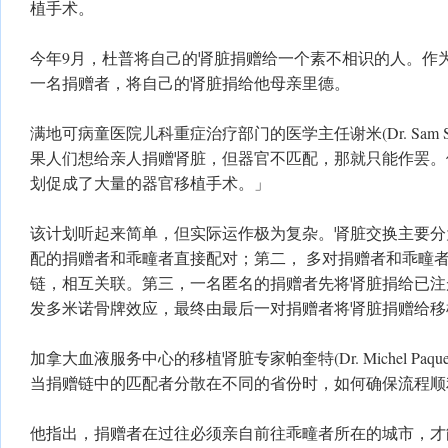
植手术。
今年9月，杜普将自己的肾脏捐赠给一个素不相识的人。作
一名捐赠者，将自己的肾脏捐给他母亲里德。
满地可病童医院儿科重症治疗部门的医学主任谢米(Dr. Sam Sh
果人们想给亲人捐赠肾脏，但器官不匹配，那就只能作罢。
划促成了大量的器官移植手术。」
该计划听起来简单，但实际运作极为复杂。肾脏交换主要分
配的捐赠者和乖疃者直接配对；第二， 多对捐赠者和乖疃
链，相互关联。第三，一名匿名的捐赠者先将肾脏捐给已注
发多米诺骨牌效应，最终由最后一对捐赠者将肾脏捐赠给移
加拿大血液服务中心的移植肾脏专家帕奎特(Dr. Michel Paq
当捐赠链中的匹配者分散在不同的省份时，如何确保流程顺
他指出，捐赠者在过往必须亲自前往乖疃者所在的城市，才