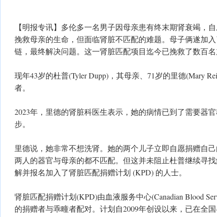
【明报专讯】多伦多一名男子因母亲患有终末期肾衰竭，自
挽救母亲的生命，但面临肾脏不匹配的难题。母子俩遂加入
链，最终解决问题。这一肾脏匹配项目迄今已挽救了数百名
现年43岁的杜普(Tyler Dupp)，其母亲、71岁的里德(Mary
者。
2023年，里德的肾脏科医生表示，她的病情已到了需要器
步。
里德说，她非常不想洗肾。她的两个儿子立即自愿捐赠自己
两人的器官与母亲的都不匹配。但这并未阻止杜普继续寻找
解并报名加入了肾脏匹配捐赠计划 (KPD) 的人士。
肾脏匹配捐赠计划(KPD)由血液服务中心(Canadian Blood S
的捐赠者与乖疃者配对。计划自2009年创设以来，已在全国各