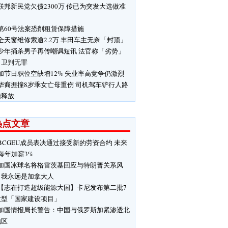
联邦新民党欠债2300万 传已为突发大选做准
第60号法案恐削租赁保障措施
全天窗维修索逾2.2万 丰田车主无奈「封顶」
少年捅杀男子再传嘲讽短讯 法官称「劣势」
自卫判无罪
加节日职位空缺增12% 失业率高竞争仍激烈
华裔捱撞8岁乖女亡母重伤 司机驾车铲行人路
结释放
热点文章
BCGEU成员表决通过接受新的劳资合约 未来
每年加薪3%
加国冰球名将格雷茨基回应与特朗普关系风
：我永远是加拿大人
【志在打造超级能源大国】卡尼发布第二批7
大型「国家建设项目」
加国情报局长警告：中国与俄罗斯加紧渗透北
地区