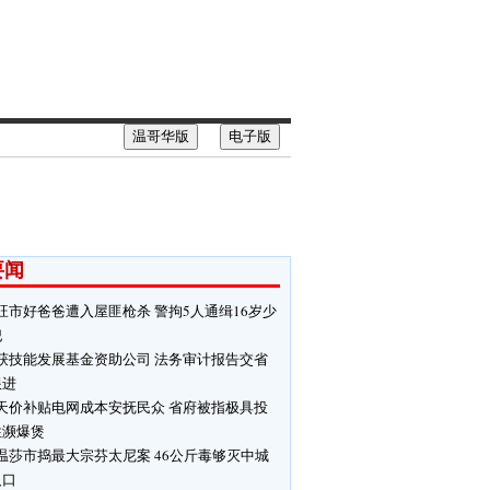
温哥华版
电子版
要闻
旺市好爸爸遭入屋匪枪杀 警拘5人通缉16岁少
犯
获技能发展基金资助公司 法务审计报告交省
跟进
天价补贴电网成本安抚民众 省府被指极具投
性濒爆煲
温莎市捣最大宗芬太尼案 46公斤毒够灭中城
人口