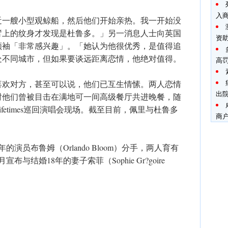
入
近一艘小型观鲸船，然后他们开始亲热。我一开始没
臂上的纹身才发现是杜鲁多。」另一消息人士向英国
资
领袖「非常感兴趣」。「她认为他很优秀，是值得追
处不同城市，但如果要谈远距离恋情，他绝对值得。
高罚
喜欢对方，甚至可以说，他们已互生情愫。两人恋情
出
时他们曾被目击在满地可一间高级餐厅共进晚餐，随
fetimes巡回演唱会现场。截至目前，佩里与杜鲁多
商
年的演员布鲁姆（Orlando Bloom）分手，两人育有
布与结婚18年的妻子索菲（Sophie Gr?goire