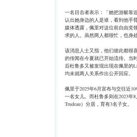
一名目击者表示：「她把游艇靠
认出她身边的人是谁，看到他手
媒体透露，佩里对这位前自由党
求的人。虽然两人都很忙，也身
该消息人士又指，他们彼此都很
的传闻在今夏就已开始流传。当
后杜鲁多又被发现出现在佩里的Li
均未就两人关系作出公开回应。
佩里于2025年6月宣布与交往近10
一名女儿。而杜鲁多则在2023年8月宣
Trudeau）分居，育有3名子女。