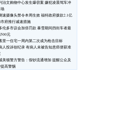
列治文购物中心发生爆窃案 嫌犯凌晨驾车冲
商场
测速摄像头禁令本周生效 福特政府拨款2.1亿
助市府推行减速措施
多伦多市议会加倍罚款 暴雪期间挡街车者最
500元
素里一住宅一周内第二次成为枪击目标
病人投诉创纪录 有病人未被告知患癌便获准
院
咸美顿警方警告：假钞流通增加 提醒公众及
户提高警惕