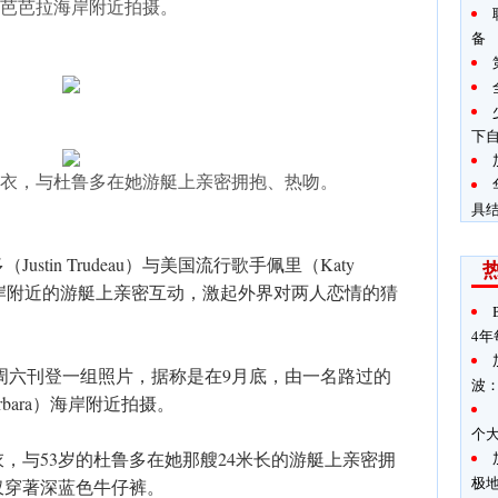
芭芭拉海岸附近拍摄。
备
下
衣，与杜鲁多在她游艇上亲密拥抱、热吻。
具
tin Trudeau）与美国流行歌手佩里（Katy
拉海岸附近的游艇上亲密互动，激起外界对两人恋情的猜
4年
il）周六刊登一组照片，据称是在9月底，由一名路过的
波
rbara）海岸附近拍摄。
个
衣，与53岁的杜鲁多在她那艘24米长的游艇上亲密拥
极
仅穿著深蓝色牛仔裤。