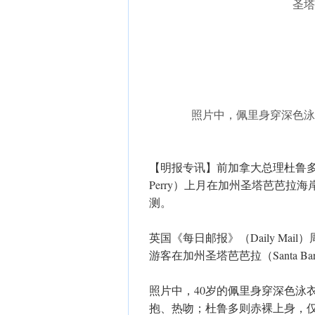
圣塔
照片中，佩里身穿深色泳
【明报专讯】前加拿大总理杜鲁多（Jus
Perry）上月在加州圣塔芭芭
测。
英国《每日邮报》（Daily Ma
游客在加州圣塔芭芭拉（Santa Ba
照片中，40岁的佩里身穿深色泳
抱、热吻；杜鲁多则赤裸上身，