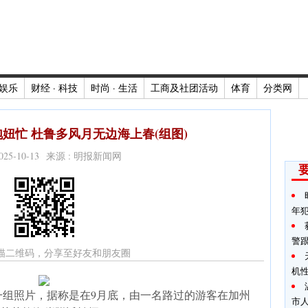
娱乐
财经 · 科技
时尚 · 生活
工商及社团活动
体育
分类网
妞忙 杜鲁多风月无边海上春(组图)
2025-10-13 来源 : 明报新闻网
年
警
描二维码，分享至好友和朋友圈
机
一组照片，据称是在9月底，由一名路过的游客在加州
市