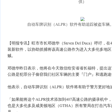
供）
自动车牌识别（ALPR）软件有助追踪被盗车辆
【明报专讯】旺市市长邓德华（Steven Del Duca）呼吁，
装新软件，以协助抓捕将该高速公路作为进入大多伦多地区
贼。
邓德华昨日表示，他将在今天致信给安省省长福特，提出这请
公路是犯罪分子偷窃我们社区车辆的主要『门户』和逃跑途
他表示，自动车牌识别（ALPR）软件将有助于警方更好地
「如果能将这个ALPR技术添加到407高速公路的摄录机中
也是大多伦多及咸美顿地区（GTHA）所有警局在打击汽
具。」