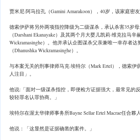
贾米尼·阿马拉孔（Gamini Amarakoon），40岁，该家
德索伊萨将另外两项指控降级为二级谋杀，承认杀害35岁母
（Darshani Ekanayake）及其两个月大婴儿凯莉·维克拉马辛赫
Wickramasinghe）。他并承认企图谋杀父亲兼唯一幸存者
（Dhanushka Wickramasinghe）。
与本案无关的刑事律师马克·埃特尔（Mark Ertel），德
人注目」。
他说:「面对一级谋杀指控，即便检方证据强大，最常见的
较轻罪名认罪协商。」
埃特尔在渥太华律师事务所Bayne Sellar Ertel Macrae任合夥
他说：「这显然是证据确凿的案件。」