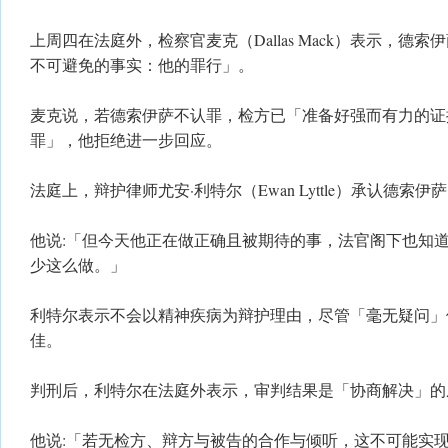
上周四在法庭外，检察官麦克（Dallas Mack）表示，德
不可避免的事实：他的罪行」。
麦克说，若德索伊萨不认罪，检方已「准备好强而有力的证
罪」，他拒绝进一步回应。
法庭上，辩护律师尤安·利特尔（Ewan Lyttle）承认德索
他说:「但今天他正在做正确且被期待的事，法官阁下也知
少这么做。」
利特尔表示不会以精神疾病为辩护理由，尽管「毫无疑问」
佳。
判刑后，利特尔在法庭外表示，审判结果是「协商解决」的
他说:「若无检方、辩方与被告的合作与倾听，这不可能实