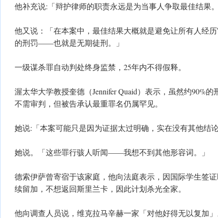
他补充说:「辩护律师的职责永远是为当事人争取最佳结果
他又说：「在本案中，最佳结果大概就是避免让所有人经历
的刑罚——也就是无期徒刑。」
一级谋杀罪自动判处终身监禁，25年内不得假释。
渥太华大学教授奎德（Jennifer Quaid）表示，虽然约9
不需审判，但被告承认最重罪名仍属罕见。
她说:「本案可能只是因为证据太过明确，实在没有其他结
她说。「这些罪行骇人听闻——我想不到其他形容词。」
德索伊萨曾寄宿于该家庭，他向法庭表示，因国际学生签证
续留加，不想返回斯里兰卡，因此计划杀光全家。
他向调查人员说，维克拉马辛赫一家「对他好得无以复加」