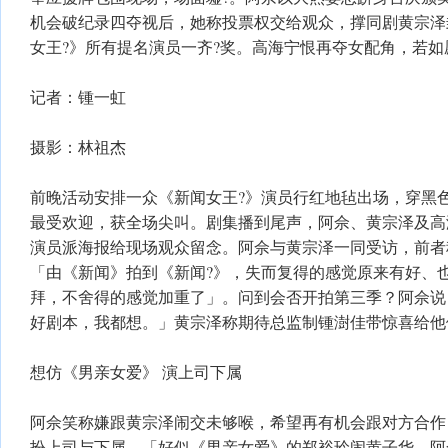
机会破纪录四夺视后，她称投票权交给观众，撑同剧黄宗泽封视
女王?》所有提名演员一齐?奖。高海宁恨再夺女配角，若
记者：锺一虹
摄影：林祖杰
前晚活动安排一众《新闻女王?》演员行红地毡出场，穿黑色
最受欢迎，获全场尖叫。剧集播到尾声，阿佘、黄宗泽及高
演员派海报给现场观众留念。阿佘与黄宗泽一同受访，前者
「由《新闻》拍到《新闻?》，失而复得的感觉原来有好、
拜，不舍得的感觉加重了」。问到会否开拍第三季？阿佘说
好剧本，我都想。」黄宗泽称期待总监制锺澍佳带惊喜给他
想仿《男亲女爱》 演上司下属
阿佘笑称嫌跟黄宗泽闹交未够喉，希望再有机会跟对方合作
扮上司与下属，「好似《男亲女爱》的郑裕玲闹黄子华，阿