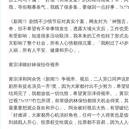
我，等佢顺番条气，我贱了很多集，要做回一点好事，?x?
《新闻?》剧情不少情节应对真实个案，网友封为「神预言
奇，但不希望有不幸事情发生，透露大埔火灾后，工作也受
有受影响，知道很多活动取消，我本来的工作也转了形式去
灾影响了整个社会，所有人心情都很沉重，「我刚过了45
人祸，所有人平安、健康和开心」。
黄宗泽睇好林保怡夺视帝
黄宗泽和阿佘凭《新闻?》争视帝、视后，二人异口同声说
剧所有提名演员一齐?奖，因为大家都付出不少努力，希望
结局完了，我都放低一切仇恨，希望黄宗泽得视帝。」黄宗
过视??o?J??冇乜所谓，前辈级的林保怡都很大机会得奖
最重要想观众喜欢和开心」。阿佘被封视后大热，有望破纪
「好难讲，大家都畀心机演好角色，任何一个人得奖也是值
到就戥人开心。投票权交给观众，拉票都不容易，因为人人