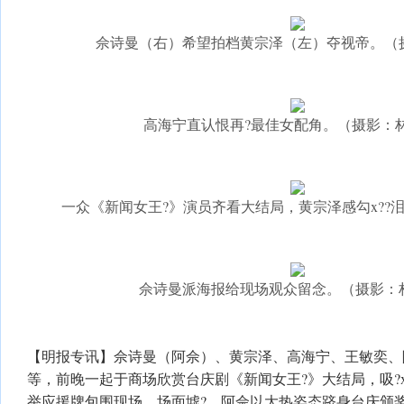
佘诗曼（右）希望拍档黄宗泽（左）夺视帝。（
高海宁直认恨再?最佳女配角。（摄影：
一众《新闻女王?》演员齐看大结局，黄宗泽感勾x??
佘诗曼派海报给现场观众留念。（摄影：
【明报专讯】佘诗曼（阿佘）、黄宗泽、高海宁、王敏奕、
等，前晚一起于商场欣赏台庆剧《新闻女王?》大结局，吸?x
举应援牌包围现场，场面墟?。阿佘以大热姿态跻身台庆颁奖