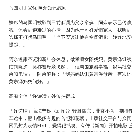
马国明丁父忧 阿佘短讯慰问
缺席的马国明被影到日前低调为父亲举殡，阿佘表示已传信
我，体会到佢难过的心情，因为他一向好爱惜家人，我听到
选择不打扰马国明，「当下应该让他有空间消化，静静地安
提起」。
阿佘透露圣诞和新年会休息，做孝顺女陪妈妈。黄宗泽继续趾
忙到除夕，笑称被母亲飞起，「佢周围旅游享福，妈妈社交
佘倾电话」。阿佘解释：「我妈妈认识黄宗泽母亲，有次她
黄宗泽妈妈问好。」
高海宁信「许诗晴」外传拍得成
「许诗晴」高海宁称《新闻?》转眼播完，非常不舍，期待
车途中，翻出很多有趣的合照和花絮，上载社交平台与众同
网民封为表情MVP，觉得很搞笑。有传《新闻》开拍电影