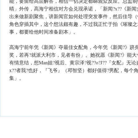
能，要留给高层解答，相信一切决定都睇观众反应。总监制
晴」外传，高海宁相信对方会兑现承诺，「新闻?x??《新
出来做新剧聚焦，讲新闻官如何处理突发事件，然后佳导（
角色穿插其中，这个想法颇有趣，不过我正忙于拍《璀璨之
事，都要给他时间准备剧本」。
高海宁前年凭《新闻》夺最佳女配角，今年凭《新闻?》跻身
奖，若再?就派大利市，见者有份」。她祝愿《新闻?》能
有情意结，想Man姐?视后、黄宗泽?视??o?J??『女配』
x??者我?也好，『飞爷』（邓智坚）都好值得?男配，每个
集」。