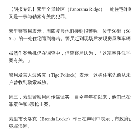
【明报专讯】素里全景岭区（Panorama Ridge）一处住
又是一宗与勒索有关的犯罪。
素里警察局表示，周四凌晨他们接到报警称，位于56街（56 Ave
St.）的一处住宅遭到枪击。警员赶到现场后发现房屋和车
虽然作案动机仍在调查中，但警察局认为，「这宗事件似乎
案有关。」
警局发言人波洛克（Tige Pollock）表示，这栋住宅先前
户曾收到勒索威胁。
周三，素里警察局向传媒证实，自今年年初以来，他们已在
罪案件和3宗枪击案。
素里市长洛克（Brenda Locke）昨日在声明中表示，市
犯罪浪潮。