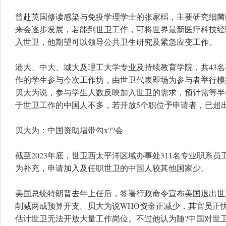
曾赴英国修读感染与免疫学理学士的张家槄，主要研究细菌
来会逐步发展，若能到世卫工作，可将世界最新医疗科技经
入世卫，他期望可以领导公共卫生研究及紧急应变工作。
港大、中大、城大及理工大学专业及持续教育学院，共43
作的学生参与今次工作坊，由世卫代表即场为参与者举行模
贝大为说，参与学生人数反映加入世卫的需求，预计需等半
于世卫工作的中国人不多，若开放5个职位予申请者，已超
贝大为：中国资助增带勾x??会
截至2023年底，世卫西太平洋区域办事处311名专业职系员
为补充，申请加入及任职世卫的中国人较其他国家少。
美国总统特朗普去年上任后，签署行政命令宣布美国退出世
削减两成预算开支。贝大为说WHO资金正减少，其官员正
估计世卫无法开放大量工作岗位。不过他认为随?中国对世