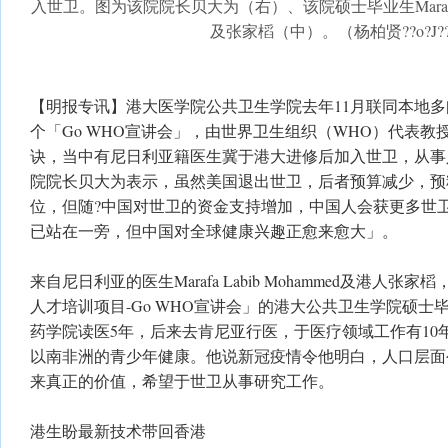
入世卫。图为该院院长贝大为（右）、该院硕士毕业生Marafa La
及张家槄（中）。（杨柏贤??o?J?
【明报专讯】港大医学院公共卫生学院去年11月联同本地
个「Go WHO宣讲会」，由世界卫生组织（WHO）代表教
诀，当中有尼日利亚籍医生冀于港大进修后加入世卫，从事
院院长贝大为表示，虽然美国退出世卫，后者预算减少，预
位，但随?中国对世卫的资金支持增加，中国人会获更多世
已站在一旁，但中国对全球健康兴趣正愈来愈大」。
来自尼日利亚的医生Marafa Labib Mohammed及港人
人才培训项目-Go WHO宣讲会」的港大公共卫生学院硕士毕业
药学院读医5年，后来去肯尼亚行医，于医疗领域工作有10
以南非洲的青少年健康。他说新冠疫情令他明白，人口层面
来真正的价值，希望于世卫从事研究工作。
港生盼最新技术带回香港