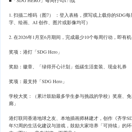
■「SDG HERO」每周行勾x??战
1. 扫描二维码（图7） ：登入表格，撰写或上载你的SDG
字、绘画、AI 创作、图片或影像均可）
2. 在2026年1月至6月期间，完成最少10个每周行动，即有
奖项：港灯「SDG Hero」
奖励：徽章、「绿得开心计划」低碳生活套装、现金礼券
奖项：最支持「SDG Hero」
学校大奖：（累计鼓励最多学生参与挑战的学校）奖座、免
廊」
港灯联同香港地球之友、本地插画师林建才，创作《齐学SDG
年52周的生活化建议与游戏，鼓励大家培养「可持续」的