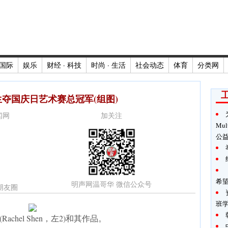
国际
娱乐
财经 · 科技
时尚 · 生活
社会动态
体育
分类网
生夺国庆日艺术赛总冠军(组图)
新闻网
加关注
Mul
公
希
明声网温哥华 微信公众号
朋友圈
班
achel Shen，左2)和其作品。