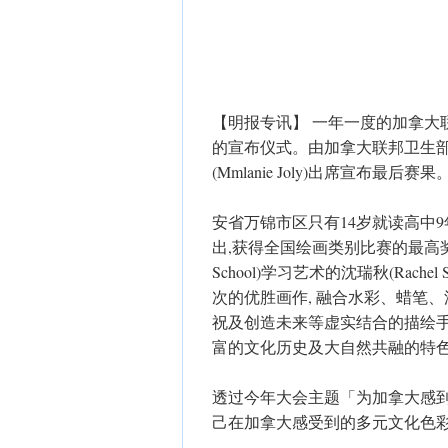
【明报专讯】 一年一度的加拿大
的宣布仪式。由加拿大联邦卫生部长费普
(Mmlanie Joly)出席宣
安省万锦市区只有14岁就读高中9
出,获得全国绘画类别比赛的最高奖项。于
School)学习艺术的沈瑞秋(Rac
次的优胜画作, 融合水彩、蜡笔、
祝及创造未来等虚实结合的描绘
富的文化历史及大自然共融的特
透过今年大会主题「为加拿大感到
己在加拿大感受到的多元文化色