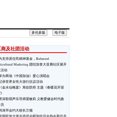
多伦多版
电子版
工商及社团活动
为支持原住民精神基金，Balmoral
ticultural Marketing 团结加拿大亚裔社区展开
益活动
举办两场《中国加油》爱心演唱会
纪录世界女性大游行抗议活动
《金水仙晚宴》筹款防癌 主题《春暖花开迎
望》
资深歌唱声乐导师梁敏莉 义教爱健会时代曲
学员
韩涛拜会约大校长兰顿
中国驻加大使丛培武会晤加中议会协会新任共