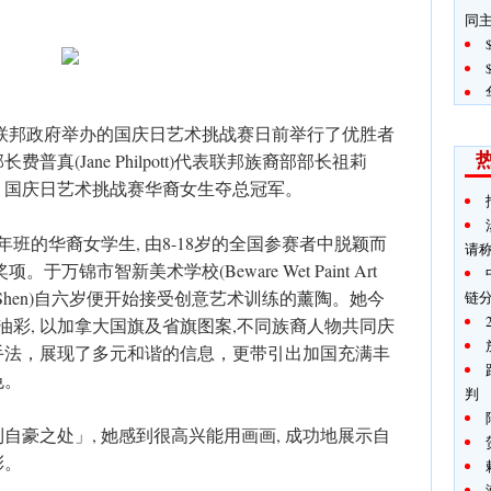
同
联邦政府举办的国庆日艺术挑战赛日前举行了优胜者
真(Jane Philpott)代表联邦族裔部部长祖莉
布最后赛果。国庆日艺术挑战赛华裔女生夺总冠军。
年班的华裔女学生, 由8-18岁的全国参赛者中脱颖而
请
万锦市智新美术学校(Beware Wet Paint Art
hel Shen)自六岁便开始接受创意艺术训练的薰陶。她今
链
油彩, 以加拿大国旗及省旗图案,不同族裔人物共同庆
手法，展现了多元和谐的信息，更带引出加国充满丰
色。
判
自豪之处」, 她感到很高兴能用画画, 成功地展示自
彩。