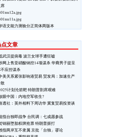
主席
$01nu12a.jpg
$01nu11a.jpg
华语文能力测验分正简体两版本
热点文章
抵武汉提病毒 波兰女球手遭狂嘘
涉网上售亚硝酸钠控14项谋杀 华裔男子提呈
称不应控谋杀
中美关系紧张影响港贸易 贸发局：加速生产
分散
2025计划沦箭靶 特朗普割席艰难
放眼中国：内地空军收生?
路透社：英外相料下周访华 冀复贸易投资谈
陆指台独即战争 台民调：七成愿参战
贺锦丽堕胎权牌抢票 特朗普捱打
赖指两岸互不隶属 京批「台独」谬论
潮行GBA：重阳登高塔