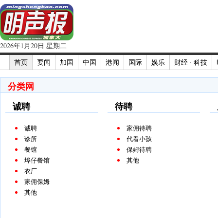
2026年1月20日 星期二
首页
要闻
加国
中国
港闻
国际
娱乐
财经 · 科技
分类网
诚聘
待聘
诚聘
家佣待聘
诊所
代看小孩
餐馆
保姆待聘
埠仔餐馆
其他
衣厂
家佣保姆
其他