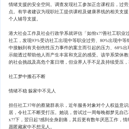
情绪支援的安全空间。调查发现社工参加正念课程后，过劳人
点。有学者建议为现职社工提供课程及健康界线的相关支援
个人辅导支援。
港大社会工作及社会行政学系就评估「如佾x??善社工职业过
社工，发现93%受访社工出现中等职业过劳、80%出现中
中接触到有关创伤性压力事件的案主而引起的压力、68%出现
示能透过帮助他人而产生丰富和充足的感受。该学系荣休教
的社会挑战及高危个案日增，但业界人手不足及持续受压，
社工梦中搬石不断
情绪不稳 躲家中不见人
担任社工37年的蔡黛群表示，近年服务对象对个人权益意
居，令社工不断受打压。她说，曾试过一周每晚都梦见自己
x??下，翌日起?感到全身剧痛，其后更有数年厌恶工作，
愿匿藏家中不想见人。