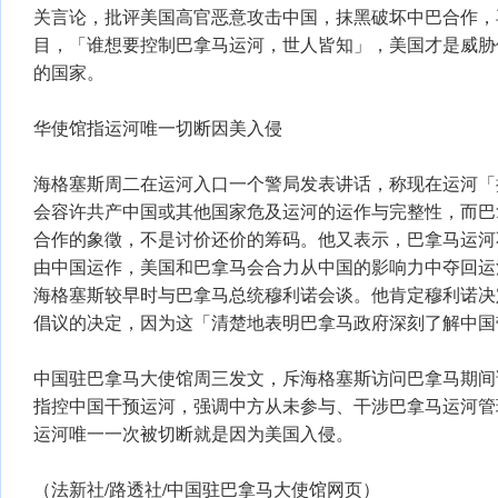
关言论，批评美国高官恶意攻击中国，抹黑破坏中巴合作，
目，「谁想要控制巴拿马运河，世人皆知」，美国才是威胁
的国家。
华使馆指运河唯一切断因美入侵
海格塞斯周二在运河入口一个警局发表讲话，称现在运河「
会容许共产中国或其他国家危及运河的运作与完整性，而巴
合作的象徵，不是讨价还价的筹码。他又表示，巴拿马运河
由中国运作，美国和巴拿马会合力从中国的影响力中夺回运
海格塞斯较早时与巴拿马总统穆利诺会谈。他肯定穆利诺决
倡议的决定，因为这「清楚地表明巴拿马政府深刻了解中国
中国驻巴拿马大使馆周三发文，斥海格塞斯访问巴拿马期间
指控中国干预运河，强调中方从未参与、干涉巴拿马运河管
运河唯一一次被切断就是因为美国入侵。
（法新社/路透社/中国驻巴拿马大使馆网页）