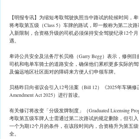
【明报专讯】为缩短考取驾驶执照当中路试的轮候时间，卑
将考取第五级（Class 5）车牌的路试，即一般称为第二次
入新限制，合资格升级的司机必须保持安全驾驶纪录12个月
遇。
卑诗公共安全及法务厅长贝格（Garry Begg）表示，修
司机和电单车骑士的道路安全，确保他们累积更多实际的驾
及偏远地区社区面对的障碍来方便人们申领车牌。
贝格昨日向省议会引入12号法案（Bill 12）《2025年车辆修正案》
Amendment Act 2025）进行首读。
有关修订将改变「分级发牌制度」（Graduated Licensing P
考取第五级车牌人士需通过第二次路试的规定删除，但引入
一个为期12个月的条件，在该段时间内，合资格升为第五
全。