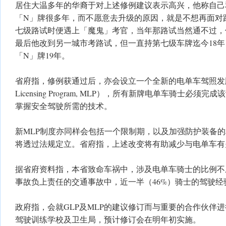
居住大温多年的华裔于对上述修例建议表示高兴，他称自己
「N」牌很多年，而不愿意去升级的原因，就是不想再面对
七级路试时便遇上「魔鬼」考官，当年那路试当然通不过，
最后他改到另一城市考路试，但一直持第七级车牌迄今18
「N」牌19年。
省府指，修例获通过后，亦会设立一个全新的电单车驾照发牌计划（M
Licensing Program, MLP），所有新牌电单车骑士必
掌握安全驾驶所需的技术。
新MLP制度亦同样会包括一个限制期，以及加强防护装备
将透过法规定立。省府指，上述改变将有助减少与电单车有
据省府资料指，本省致命车祸中，涉及电单车骑士的比例不
事故负上责任的交通事故中，近一半（46%）骑士的驾驶经
政府指，会就GLP及MLP的建议修订而与重要的合作伙伴
驾驶训练学校及卫生局，预计修订会在明年初实施。