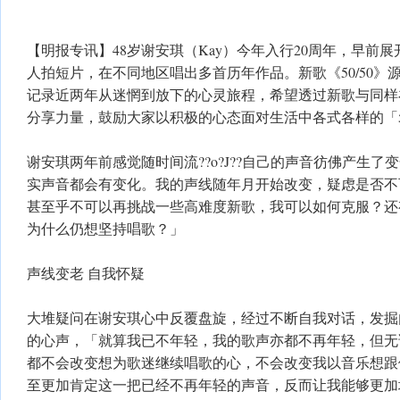
【明报专讯】48岁谢安琪（Kay）今年入行20周年，早前
人拍短片，在不同地区唱出多首历年作品。新歌《50/50》
记录近两年从迷惘到放下的心灵旅程，希望透过新歌与同样
分享力量，鼓励大家以积极的心态面对生活中各式各样的「50
谢安琪两年前感觉随时间流??o?J??自己的声音彷佛产生
实声音都会有变化。我的声线随年月开始改变，疑虑是否不
甚至乎不可以再挑战一些高难度新歌，我可以如何克服？还
为什么仍想坚持唱歌？」
声线变老 自我怀疑
大堆疑问在谢安琪心中反覆盘旋，经过不断自我对话，发掘
的心声，「就算我已不年轻，我的歌声亦都不再年轻，但无
都不会改变想为歌迷继续唱歌的心，不会改变我以音乐想跟
至更加肯定这一把已经不再年轻的声音，反而让我能够更加