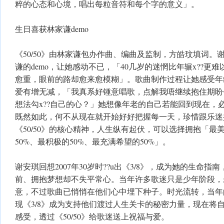
粹的心态和心境，唱出每粒音符和每个字的意义」。
生日喜获林家谦demo
《50/50》由林家谦包办作曲、编曲及监制，方皓玟填词。
谦的demo，让她感动不已，「40几岁的迷惘比年辗x??更
愈重，眼前的路却愈来愈模糊」。歌曲制作过程让她感受年
爱有增无减，「我真系好锺意唱歌，点解我唔继续抱住期盼
想法勾x??自己的心？」她想像年老的自己若能回到现在，
既然如此，何不从现在就开始好好把握每一天，珍惜跟乐迷
《50/50》的核心精神，人生纵有起伏，可以选择拥抱「最美
50%、最积极的50%、最充满希望的50%」。
谢安琪回想2007年30岁时??u出《3/8》，成为她的生命
前、拥抱梦想却不失平常心。当年许多歌迷只是少年阶段，
意，不过歌曲已悄悄在他们心中埋下种子。时光流转，当年
现《3/8》成为支持他们渡过人生关卡的秘密力量，现在将
感受，透过《50/50》给歌迷送上祝福与爱。