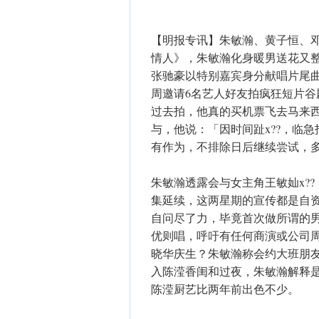
【明报专讯】朱敏瀚、黄子恒、
情人》，朱敏瀚化身暖男送花又
张驰豪以特别嘉宾身分献唱片尾曲《Cas
周邀请6名艺人好友拍疯狂短片
过去拍，他真的买机票飞去马来西
与，他说：「因时间趾x??，临急
有作为，不排除日后继续尝试，
朱敏瀚透露会与女主角王敏奾x?
集延续，这两星期的宣传都是自
自问尽了力，毕竟首次做所谓的
优则唱，呼吁有任何商演或公司周
晓华庆生？朱敏瀚称会约大班朋友庆
入陈滢香闺和过夜，朱敏瀚解释
陈滢厨艺比两年前出色不少。