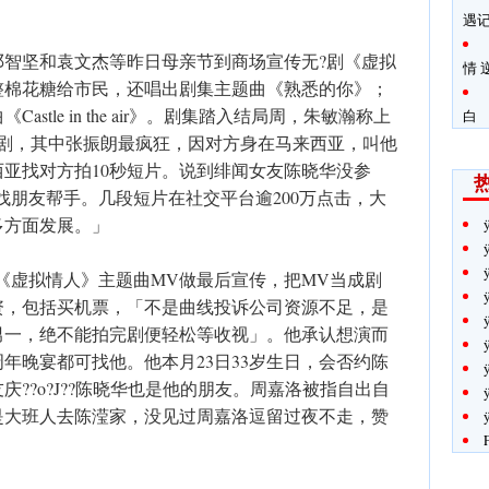
遇
邓智坚和袁文杰等昨日母亲节到商场宣传无?剧《虚拟
情 
整棉花糖给市民，还唱出剧集主题曲《熟悉的你》；
tle in the air》。剧集踏入结局周，朱敏瀚称上
白
谷剧，其中张振朗最疯狂，因对方身在马来西亚，叫他
亚找对方拍10秒短片。说到绯闻女友陈晓华没参
找朋友帮手。几段短片在社交平台逾200万点击，大
多方面发展。」
?《虚拟情人》主题曲MV做最后宣传，把MV当成剧
资，包括买机票，「不是曲线投诉公司资源不足，是
男一，绝不能拍完剧便轻松等收视」。他承认想演而
年晚宴都可找他。他本月23日33岁生日，会否约陈
??o?J??陈晓华也是他的朋友。周嘉洛被指自出自
是大班人去陈滢家，没见过周嘉洛逗留过夜不走，赞