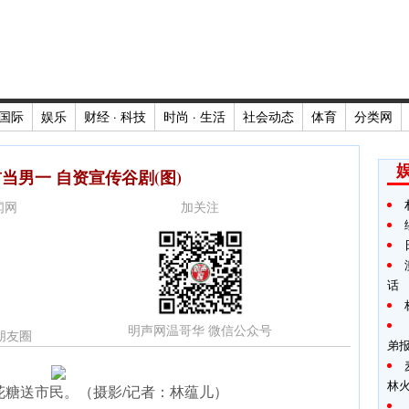
国际
娱乐
财经 · 科技
时尚 · 生活
社会动态
体育
分类网
当男一 自资宣传谷剧(图)
新闻网
加关注
话
明声网温哥华 微信公众号
朋友圈
弟报
林
花糖送市民。（摄影/记者：林蕴儿）