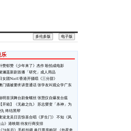
多伦多版
电子版
娱乐
朴赞郁赞《少年来了》杰作 盼拍成电影
绫濑遥新剧首播「研究」成人用品
日女团NiziU香港开骚唱《三分甜》
澳门骚被要求讲普通话 张学友叫观众学广东
杨明首演舞台剧食螺丝 张慧仪自爆发台瘟
【开箱】《无赦之仇》 苏志燮变「杀神」为
仇 终结黑帮
麦浚龙吴日言惊喜合唱《罗生门》 不知《风
火山》港映期 待发行商安排
《28年后》手机拍摄 单日票房称冠 《外星奇