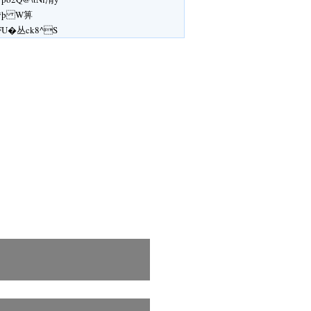
ÿþ W箅
FU�丛ck8^S