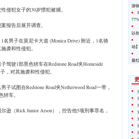
游
性侵犯女子的30岁惯犯被捕。
77
犯案报告后展开调查。
以创
名男子在莫尼卡大道 (Monica Drive) 附近，1名骑
动】
其施袭和性侵犯。
最
1部黑色轿车在Redstone Road夹Homeside
多岁女子，对其施袭和性侵犯。
在Redstone Road夹Netherwood Road一带，
色轿车。
（Rick Junior Arson），控告他5项刑事罪名，