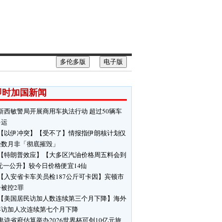
多伦多版
电子版
即时加国新闻
新西敏警局开展商用车执法行动 超过50辆车
停运
【以伊冲突】【受不了】情报指伊朗核计划仅
挫数月非「彻底摧毁」
【特朗普效应】【大多区汽油价格周五料会到
3元一公升】较今日价格便宜14仙
【入安省卡车关员检187公斤可卡因】宾顿市
被控2罪
【美国居民访加人数连续第三个月下降】海外
客访加人次连续第七个月下降
卑诗省府估算举办2026世界杯可创10亿元旅