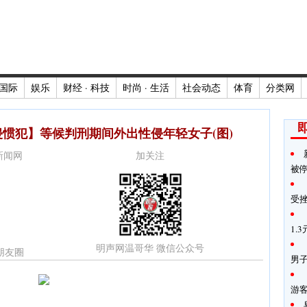
国际
娱乐
财经 · 科技
时尚 · 生活
社会动态
体育
分类网
惯犯】等候判刑期间外出性侵年轻女子(图)
时新闻网
加关注
被
受
1.
明声网温哥华 微信公众号
朋友圈
男子
游