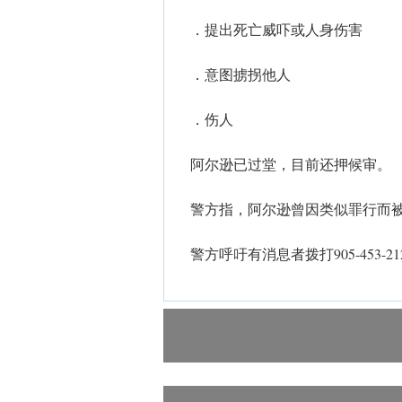
．提出死亡威吓或人身伤害
．意图掳拐他人
．伤人
阿尔逊已过堂，目前还押候审。
警方指，阿尔逊曾因类似罪行而
警方呼吁有消息者拨打905-453-2