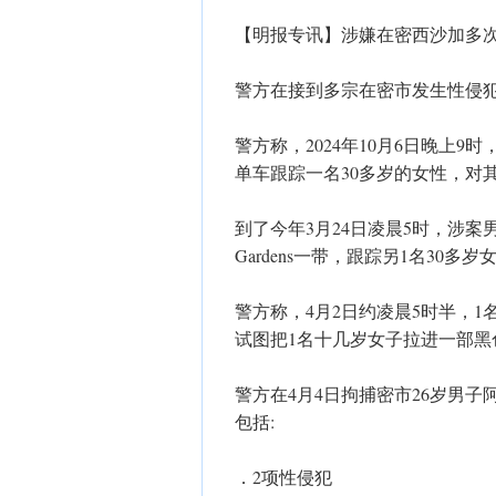
【明报专讯】涉嫌在密西沙加多次
警方在接到多宗在密市发生性侵
警方称，2024年10月6日晚上9时，1
单车跟踪一名30多岁的女性，对
到了今年3月24日凌晨5时，涉案男子驾驶
Gardens一带，跟踪另1名30
警方称，4月2日约凌晨5时半，1名男子试图
试图把1名十几岁女子拉进一部黑
警方在4月4日拘捕密市26岁男子阿尔逊
包括:
．2项性侵犯