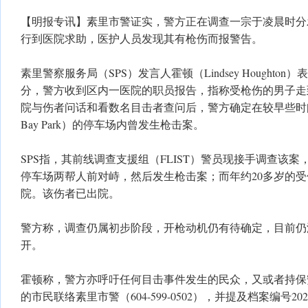
【明报专讯】素里市警证实，警方正在调查一宗于凌晨时分
行到医院求助，医护人员发现其有枪伤而报警告。
素里警察服务局（SPS）发言人霍顿（Lindsey Houghto
分，警方收到区内一医院的职员报告，指称受枪伤的男子走
院与伤者问话和看数名目击者查问后，警方确定在较早些时
Bay Park）的停车场内曾发生枪击案。
SPS指，其前线调查支援组（FLIST）警员现接手调查该
停车场两帮人前对峙，然后发生枪击案；而年约20多岁的
院。该伤者已出院。
警方称，调查仍属初步阶段，开枪动机仍有待确定，目前仍
开。
霍顿称，警方亦呼吁任何目击事件发生的民众，又或者持保
的市民联络素里市警（604-599-0502），并提及档案编号2025