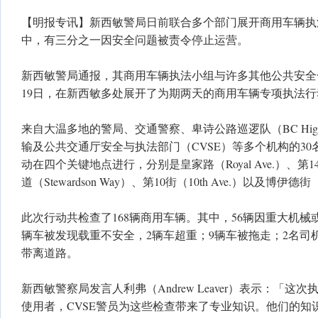
【明报专讯】新西敏警局日前联合多个部门展开商用车辆执
中，有三分之一因安全问题被责令停止运营。
新西敏警局通报，其商用车辆执法小组与许多其他公共安全合
19日，在新西敏多处展开了为期两天的商用车辆专项执法行
来自大温多地的警局、交通警察、卑诗公路巡逻队（BC Highwa
输及公共交通厅安全与执法部门（CVSE）等多个机构的3
动在四个关键地点进行，分别是皇家路（Royal Ave.）、第14街
道（Stewardson Way）、第10街（10th Ave.）以及博伊德街（
此次行动共检查了168辆商用车辆。其中，56辆因重大机械或
辆车被发现载重不安全，2辆车超重；9辆车被拖走；2名司
带离道路。
新西敏警察局发言人利弗（Andrew Leaver）表示：「
使用者，CVSE警员为这些检查带来了专业知识。他们的知