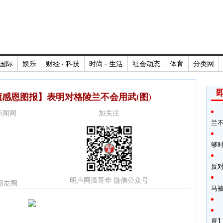
国际
娱乐
财经 · 科技
时尚 · 生活
社会动态
体育
分类网
感恩图报】表明对格陵兰不会用武(图)
时新闻网
加关注
兰
够
反
明声网温哥华 微信公众号
朋友圈
马
度