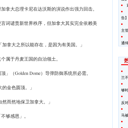
对加拿大总理卡尼在达沃斯的演说作出强力回击。
告】
硬言词谴责新世界秩序，但加拿大其实完全依赖美
主
通
「加拿大之所以能存在，是因为有美国。」
这个属于丹麦王国的自治领土。
（Golden Dome）导弹防御系统所必需。
兰
大的金色圆顶。」
够
自然而然地保卫加拿大。」
反
马
「不够感恩」。