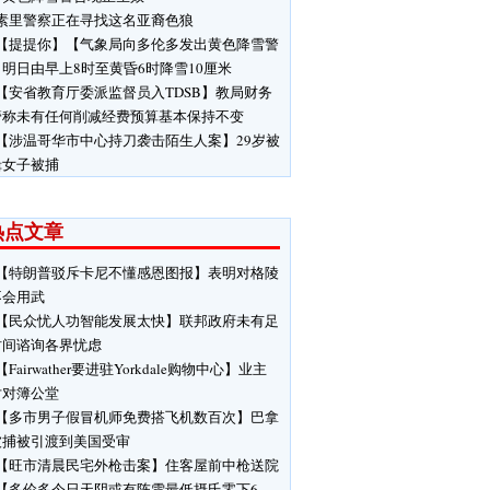
素里警察正在寻找这名亚裔色狼
【提提你】【气象局向多伦多发出黄色降雪警
明日由早上8时至黄昏6时降雪10厘米
【安省教育厅委派监督员入TDSB】教局财务
管称未有任何削减经费预算基本保持不变
【涉温哥华市中心持刀袭击陌生人案】29岁被
缉女子被捕
热点文章
【特朗普驳斥卡尼不懂感恩图报】表明对格陵
不会用武
【民众忧人功智能发展太快】联邦政府未有足
时间谘询各界忧虑
【Fairwather要进驻Yorkdale购物中心】业主
对对簿公堂
【多市男子假冒机师免费搭飞机数百次】巴拿
被捕被引渡到美国受审
【旺市清晨民宅外枪击案】住客屋前中枪送院
【多伦多今日天阴或有阵雪最低摄氏零下6