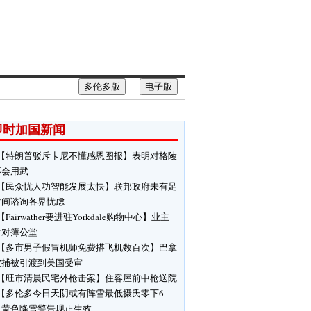
多伦多版
电子版
即时加国新闻
【特朗普驳斥卡尼不懂感恩图报】表明对格陵
不会用武
【民众忧人功智能发展太快】联邦政府未有足
时间谘询各界忧虑
【Fairwather要进驻Yorkdale购物中心】业主
对对簿公堂
【多市男子假冒机师免费搭飞机数百次】巴拿
被捕被引渡到美国受审
【旺市清晨民宅外枪击案】住客屋前中枪送院
【多伦多今日天阴或有阵雪最低摄氏零下6
】黄色降雪警告现正生效