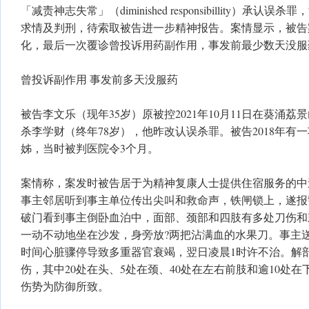
「减责神志失常」（diminished responsibillity）承认
求情及判刑，待索取被告进一步精神报告。案情显示，被告
化，最后一次覆诊曾投诉用药副作用，事发前最少数天没服
曾投诉副作用 事发前多天没服药
被告李文乐（现年35岁）原被控2021年10月11日在葵涌荔
杀李学财（终年78岁），他昨改认误杀罪。被告2018年有
姊，当时被判医院令3个月。
案情称，案发时被告居于为精神复康人士提供住宿服务的中
事主邻居听到事主单位传出尖叫和救命声，铁闸锁上，遂报
破门看到事主倒卧血泊中，面部、颈部和四肢有多处刀伤和
一动不动地坐在沙发，身旁放?两把沾满血的水果刀。事主
时间心脏骤停导致多重器官衰竭，翌日凌晨1时许不治。解剖
伤，其中20处在头、5处在颈、40处在左右前肢和逾10处
伤势为防御所致。