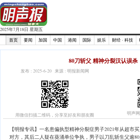
2025年7月18日 星期五
首页
要闻
加国
中国
港闻
国际
娱乐
财经 · 科技
80刀斩父 精神分裂汉认误杀
发布 : 2025-6-20 来源 : 明报新闻网
明声网
用微信扫描二维码，分享至好友和朋友圈
【明报专讯】一名患偏执型精神分裂症男子2021年从超市
对方，其后二人疑在葵涌单位争执，男子以刀乱斩生父逾8