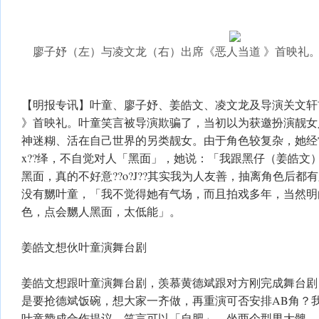
廖子妤（左）与凌文龙（右）出席《恶人当道 》首映礼。
【明报专讯】叶童、廖子妤、姜皓文、凌文龙及导演关文轩
》首映礼。叶童笑言被导演欺骗了，当初以为获邀扮演靓女
神迷糊、活在自己世界的另类靓女。由于角色较复杂，她经
x??绎，不自觉对人「黑面」，她说：「我跟黑仔（姜皓文
黑面，真的不好意??o?J??其实我为人友善，抽离角色后
没有嬲叶童，「我不觉得她有气场，而且拍戏多年，当然明
色，点会嬲人黑面，太低能」。
姜皓文想伙叶童演舞台剧
姜皓文想跟叶童演舞台剧，羡慕黄德斌跟对方刚完成舞台剧
是要抢德斌饭碗，想大家一齐做，再重演可否安排AB角？
叶童赞成合作提议，笑言可以「自肥」，坐两个型男大髀，