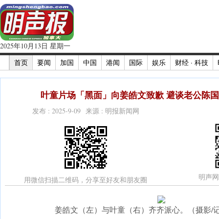
2025年10月13日 星期一
首页
要闻
加国
中国
港闻
国际
娱乐
财经 · 科技
叶童片场「黑面」向姜皓文致歉 避谈老公陈国熹
发布 : 2025-9-09 来源 : 明报新闻网
明声网
用微信扫描二维码，分享至好友和朋友圈
姜皓文（左）与叶童（右）齐齐派心。（摄影/