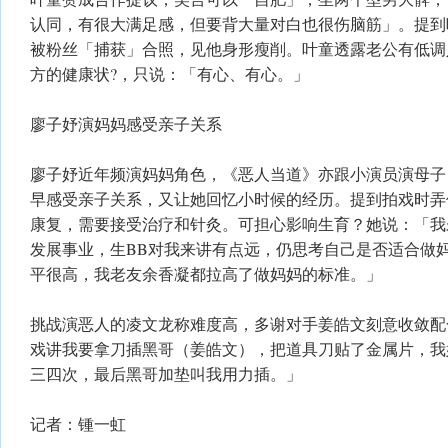
认同，有很大满足感，但要背大量对白也很伤脑筋」。提到
被粉丝「捕获」合照，见他身形瘦削。叶童透露老公有低调
方的健康状?，只说：「有心、有心。」
廖子妤演妈妈感受亲子关系
廖子妤近年频演妈妈角色，《恶人当道》亦跟小演员演母子
早感受亲子关系，又让她回忆小时候的经历。提到拍戏时弄
康复，需要接受治疗和针灸。可担心影响生育？她说：「我
发展事业，生BB对我来讲有点远，仍思考自己是否适合做
平很高，我老友余香凝都拉高了做妈妈的标准。」
挑战演恶人的凌文龙称难度高，多谢对手姜皓文刻意收敛配
戏讲我要拿刀插黑哥（姜皓文），把道具刀贴了金属片，我
三四次，最后黑哥加垫叫我用力插。」
记者：锺一虹