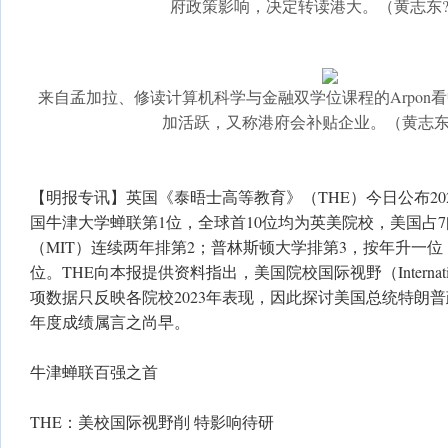
府政策影响，决定转读港大。（黄志东??o
来自孟加拉、修读计算机科学与金融双学位课程的Arpon
加活跃，又称港府会补贴企业。（黄志东??o
【明报专讯】英国《泰晤士高等教育》（THE）今日公布20
国牛津大学蝉联第1位，全球首10位均为英美院校，美国占
（MIT）连续两年排第2；普林斯顿大学排第3，按年升一位
位。THE向本报提供资料指出，美国院校国际视野（Internation
项数据只反映各院校2023年表现，因此探讨美国总统特朗
年度成绩属言之尚早。
牛津蝉联百强之首
THE：美校国际视野削 特影响待研