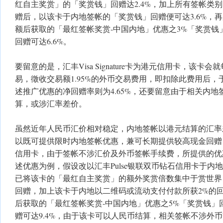
红自主奖赏」的「奖赏钱」回赠达2.4%，加上所有签帐类别
赠后，以该卡于内地签帐的「奖赏钱」回赠便可达3.6%，
额后获取的「最红签帐奖赏-中国内地」优惠之3%「奖赏钱
回赠可达6.6%。
要留意的是，汇丰Visa Signature卡为港元信用卡，该
易，徵收交易额1.95%的外币交易费用，即扣除此费用后
述推广优惠的净回赠率则为4.65%，还要留意由于相关内
算，或涉汇率差价。
虽然近年人民币汇价相对稳定，内地签帐以港元结算的汇率
以既可提供限时内地签帐优惠，兼可长期提供较高现金回赠
信用卡，由于签帐不涉汇价及外币签帐手续费，所提供的优
述优惠为例，假设改以汇丰Pulse银联双币钻石信用卡于内
已将该卡的「最红自主奖赏」的额外奖赏倍数集中于赏世界，
回赠，加上该卡于内地以二维码或流动支付付款所获2%的
后获取的「最红签帐奖赏-中国内地」优惠之5%「奖赏钱」
赠可达9.4%，由于该卡可以人民币结算，相关签帐不涉外