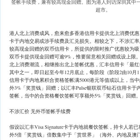
签帐手续费，兼有较高现金回赠。图为港人到访深圳其中一个热
超市。
港人北上消费成风，愈来愈多香港信用卡提供北上消费优惠
卡于内地交易或涉手续费及汇兑损失。相较之下，不涉汇率
较高现金回赠的双币信用卡，所提供的限时推广优惠较为吸
双币卡提供现金回赠可逾9%，惟要留意相关回赠或设上限
北上消费潮流，相继推出北上签帐优惠，汇丰信用卡「最红
其中之一，即日起至今年12月底止，每阶段（阶段2由10月1
信用卡于内地累积合资格签帐满5000港元等值或以上，当
外3%「奖赏钱」回赠；以汇丰Pulse银联双币钻石信用卡
签帐，当中的合资格餐饮签帐可享额外5%「奖赏钱」回赠
不涉汇价 无外币签帐手续费
假设以汇丰Visa Signature卡于内地就餐饮签帐，持卡
外5倍「奖赏钱」倍数集中于「赏世界」（海外、内地及澳