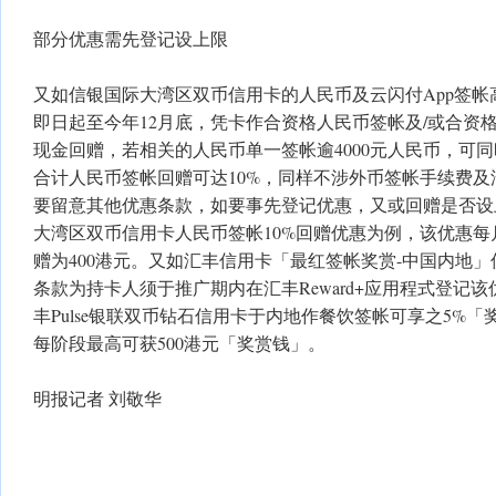
部分优惠需先登记设上限
又如信银国际大湾区双币信用卡的人民币及云闪付App签帐
即日起至今年12月底，凭卡作合资格人民币签帐及/或合资格
现金回赠，若相关的人民币单一签帐逾4000元人民币，可同
合计人民币签帐回赠可达10%，同样不涉外币签帐手续费
要留意其他优惠条款，如要事先登记优惠，又或回赠是否设
大湾区双币信用卡人民币签帐10%回赠优惠为例，该优惠
赠为400港元。又如汇丰信用卡「最红签帐奖赏-中国内地
条款为持卡人须于推广期内在汇丰Reward+应用程式登记
丰Pulse银联双币钻石信用卡于内地作餐饮签帐可享之5%
每阶段最高可获500港元「奖赏钱」。
明报记者 刘敬华