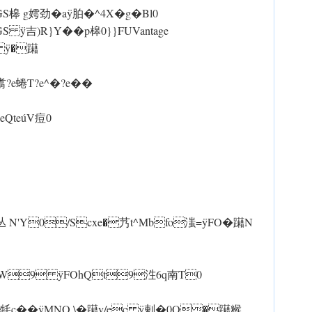
嫮劲�a ÿ胉�^4X�g�Bl0
滍GS ÿ吉)R}Y��p槔0}}FUVantage
y ÿ�躤
?e蜷T?e^�?e��
QteúV痘0
q}���丛 N'Y0/Scxe�艿t^Mbfo滍= ÿFO�躤N
 W9 ÿFOhQt9泩6q南T0
YL牦c�� ÿMNO \�躤v/ec ÿ剌�0O�躤糇