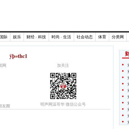
国际
娱乐
财经 · 科技
时尚 · 生活
社会动态
体育
分类网
财
ÿþ=thc1
新闻网
加关注
明声网温哥华 微信公众号
朋友圈