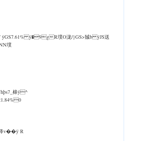
7 ÿGS7.61% ÿ�9gR墣O泷/}GS>臹b ÿJS送
ÿ NN墣
þs7_槔 ÿ^
S21.84%0
v�� ÿ R