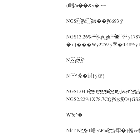
(f嶒/n��&y�|~~
NGS ÿd礒��ÿ6693 ÿ
NGS13.26% ÿq\qg��ÿ178
�+}��� Wÿ2259 ÿ宰�0.48% 
Ng^
N^萒�躤{ ÿ泷}
NGS1.04 P0��&y�吉h
NGS2.22%1X78.7CQ ÿ9g墣O/}G
 W?e^�
NhT Nÿ1嶒 ÿ\Púd ÿ牢�}翛>e怿