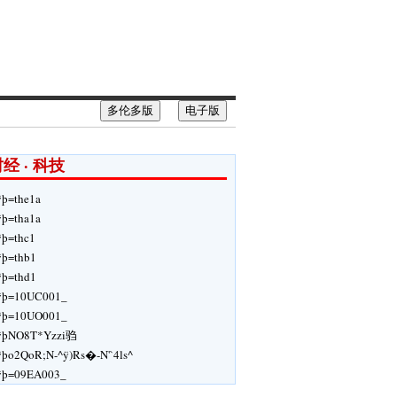
多伦多版
电子版
经 · 科技
ÿþ=the1a
ÿþ=tha1a
ÿþ=thc1
ÿþ=thb1
ÿþ=thd1
ÿþ=10UC001_
ÿþ=10UO001_
ÿþNO8T*Yzzi驺
ÿþo2QoR;N-^ÿ)Rs�-N'`4ls^
ÿþ=09EA003_