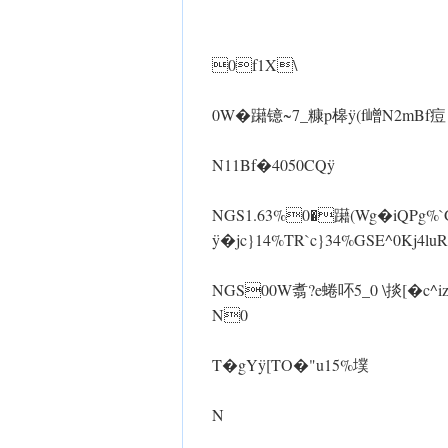
0f1X\
0 W�躤镱~7_糠p槔 ÿ(f嶒N2mBf痘
N11Bf�4050CQ ÿ
NGS1.63%0�躤(Wg�iQ Pg%`GS
ÿ�jc}14%TR`c}34%GSE^0Kj4
NGS00W翥?e蜷吥5_0 \掞[�c^iz[
N0
T�gYÿ[TO�"u15%墣
N