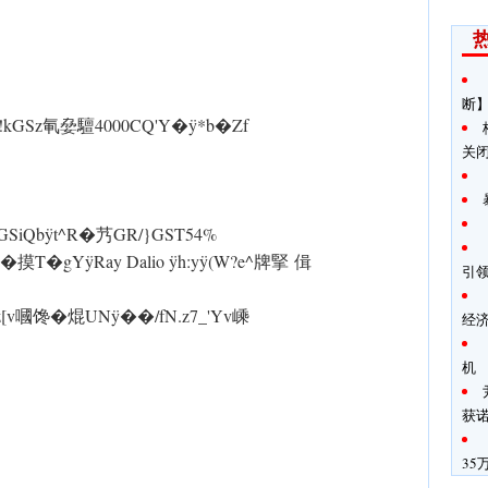
断
!kGSz氠姭驙4000CQ'Y� ÿ*b�Zf
关
iQb ÿt^R�艿GR/}GST54%
luR�摸T�gYÿRay Dalio ÿh:y ÿ(W?e^牌掔 偮
引
v嘓馋�焜U N ÿ��/fN.z7_'Yv嵊
经
机
获
35