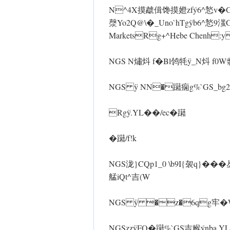
N^4X摸虣偮馋摸嬁zfý6^悐v�GS槔 g
漀Yo2Q@\�_Uno`hTg ÿb6^悐9
MarketsRg+^Hebe Chenh:
NGS N熽炓 f�Bl鸰牦 ÿ_N炓 f0W翥
NGS ÿ NN�躤痫g%`GS_bg2e
Rgÿ.YL��/ec�躤
�躤/f!k
NGS泷}CQp1_0 \b9I{袈
艋iQt^吉(W
NGS ÿ �z�6qg牢�
NGSzz ÿFO�躤%`GS吉糇ýnba.