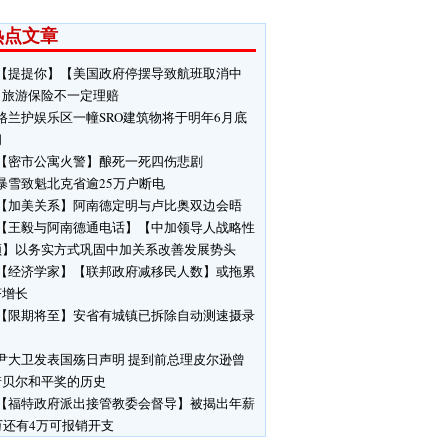
热点文章
【提提你】【美国政府停摆导致航班取消中
】旅游保险不一定理赔
格兰护娱乐区一幢SRO建筑物将于明年6月底
闭
【密市公寓火警】酿死一死四伤悲剧
暴雪致魁北克省逾25万户断电
【加美关系】阿南德定明与卢比奥双边会晤
【王毅与阿南德通电话】【中加领导人战略性
领】以务实方式巩固中加关系改善发展势头
【经济学家】【联邦政府减移民人数】或拖累
济增长
【限期将至】安省有城镇已拆除自动测速摄录
尹大卫发表国殇日声明 提到前总理皮尔逊曾
诺贝尔和平奖的历史
【福特政府派出接管教委会督导】被揭出年薪
万还有4万可报销开支